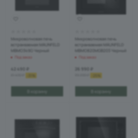
Микроволновая печь
Микроволновая печь
встраиваемая MAUNFELD
встраиваемая MAUNFELD
MBMO349G Черный
MBMO820MGB203 Черный
Под заказ
Под заказ
42 490
₽
26 990
₽
61 490
₽
35 990
₽
-
31
%
-
25
%
В корзину
В корзину