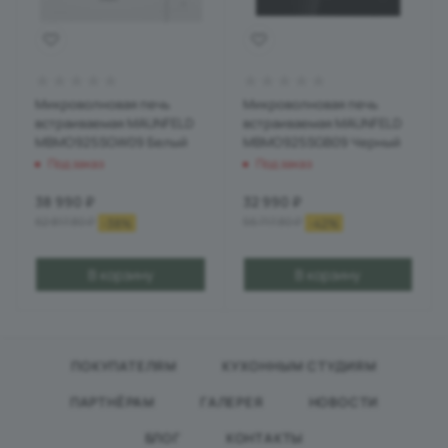
Микроволновая печь
Микроволновая печь
встраиваемая MAUNFELD
встраиваемая MAUNFELD
MBMO925SGW09 Белый
MBMO925SGB09 Черный
Под заказ
Под заказ
38 990
₽
32 990
₽
62 817.80
₽
56 717.80
₽
-
38
%
-
42
%
В корзину
В корзину
ПОКУПАТЕЛЯМ
КУХОННЫМ СТУДИЯМ
ПАРТНЁРАМ
ГАЛЕРЕЯ
НОВОСТИ
БЛОГ
КОНТАКТЫ