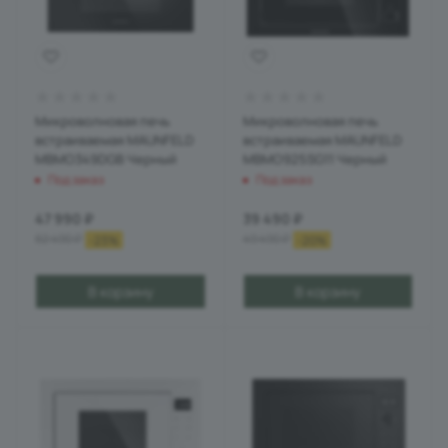
Микроволновая печь
Микроволновая печь
встраиваемая MAUNFELD
встраиваемая MAUNFELD
MBMO349DGB Черный
MBMO925SG11 Черный
Под заказ
Под заказ
47 990
₽
39 490
₽
62 490
₽
49 490
₽
-
23
%
-
20
%
В корзину
В корзину