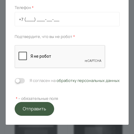
Телефон
*
Подтвердите, что вы не робот
*
Микроволновая печь
Микроволновая печь
встраиваемая MAUNFELD
встраиваемая MAUNFELD
MBMO349G Белый
MBMO349G Бежевый
Под заказ
Под заказ
47 990
₽
42 490
₽
61 490
₽
61 490
₽
-
22
%
-
31
%
Я согласен на
обработку персональных данных
В корзину
В корзину
– обязательные поля
*
Отправить