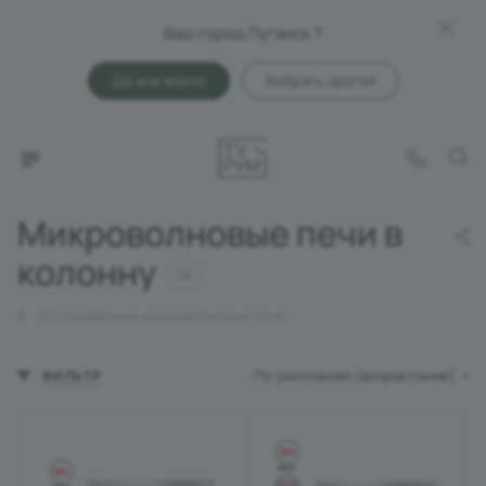
Ваш город Луганск ?
Да, все верно
Выбрать другой
Микроволновые печи в
колонну
24
Встраиваемые микроволновые печи
По умолчанию (возрастание)
ФИЛЬТР