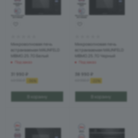
Микроволновая печь
Микроволновая печь
встраиваемая MAUNFELD
встраиваемая MAUNFELD
MBMO.25.7G Белый
MBMO.25.7G Черный
Под заказ
Под заказ
31 990
₽
38 990
₽
49 990
₽
49 990
₽
-
36
%
-
22
%
В корзину
В корзину