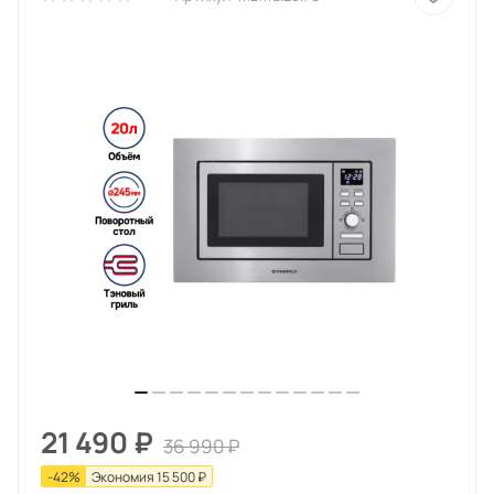
21 490
₽
36 990
₽
-
42
%
Экономия
15 500
₽