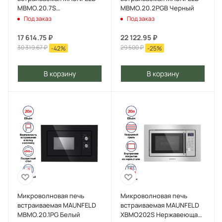
MBMO.20.7S
MBMO.20.2PGB Черный
Нержавеющая сталь
Под заказ
Под заказ
17 614.75
₽
22 122.95
₽
30 319.67
₽
29 500
₽
-
42
%
-
25
%
В корзину
В корзину
Микроволновая печь
Микроволновая печь
встраиваемая MAUNFELD
встраиваемая MAUNFELD
MBMO.20.1PG Белый
XBMO202S Нержавеющая