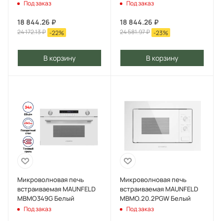
сталь
Под заказ
Под заказ
18 844.26
₽
18 844.26
₽
24 172.13
₽
24 581.97
₽
-
22
%
-
23
%
В корзину
В корзину
Микроволновая печь
Микроволновая печь
встраиваемая MAUNFELD
встраиваемая MAUNFELD
MBMO349G Белый
MBMO.20.2PGW Белый
Под заказ
Под заказ