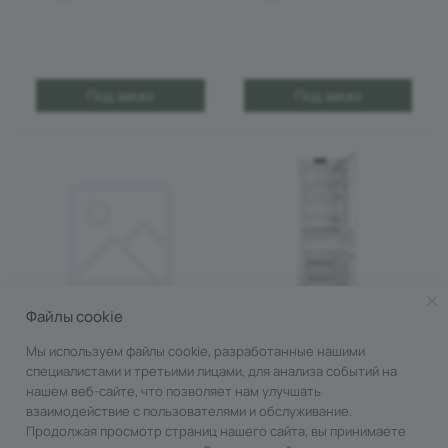
Под заказ
Под заказ
Файлы cookie
Мы используем файлы cookie, разработанные нашими
Холодильник
Холодильник
специалистами и третьими лицами, для анализа событий на
встраиваемый MAUNFELD
встраиваемый MAUNFELD
нашем веб-сайте, что позволяет нам улучшать
MBF1771SW
MBF1776NFWGR
взаимодействие с пользователями и обслуживание.
Под заказ
Под заказ
Продолжая просмотр страниц нашего сайта, вы принимаете