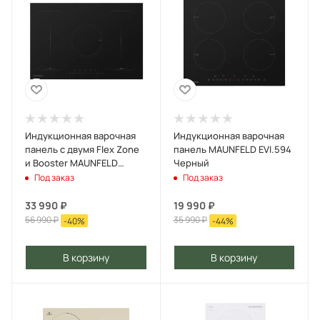
Индукционная варочная
Индукционная варочная
панель с двумя Flex Zone
панель MAUNFELD EVI.594
и Booster MAUNFELD
Черный
EVI.775-FL2-BK Черный
Под заказ
Под заказ
33 990
₽
19 990
₽
56 990
₽
35 990
₽
-
40
%
-
44
%
В корзину
В корзину