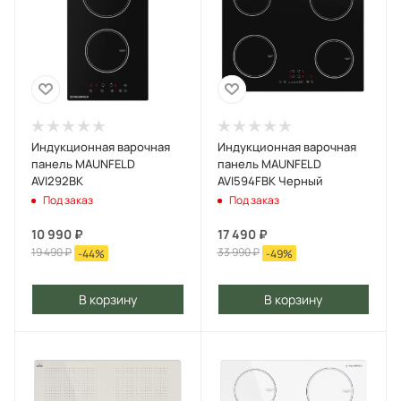
Индукционная варочная
Индукционная варочная
панель MAUNFELD
панель MAUNFELD
AVI292BK
AVI594FBK Черный
Под заказ
Под заказ
10 990
₽
17 490
₽
19 490
₽
33 990
₽
-
44
%
-
49
%
В корзину
В корзину