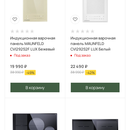
Индукционная варочная
Индукционная варочная
панель MAUNFELD
панель MAUNFELD
CVI292S2F LUX Бежевый
CVI292S2F LUX Белый
Под заказ
Под заказ
19 990
₽
22 490
₽
38 990
₽
38 990
₽
-
49
%
-
42
%
В корзину
В корзину