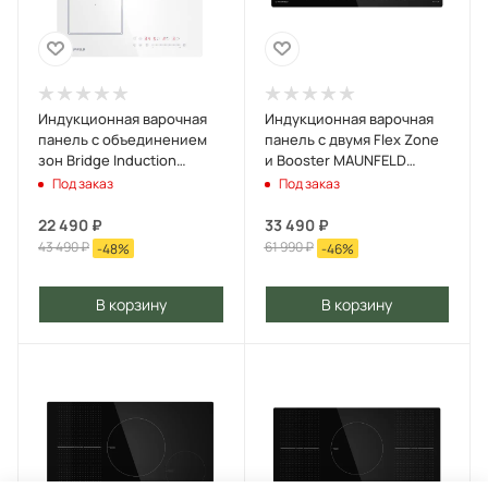
Индукционная варочная
Индукционная варочная
панель с объединением
панель с двумя Flex Zone
зон Bridge Induction
и Booster MAUNFELD
MAUNFELD CVI453SBWH
CVI904SFLBK Inverter
Под заказ
Под заказ
Inverter Белый
Черный
22 490
₽
33 490
₽
43 490
₽
61 990
₽
-
48
%
-
46
%
В корзину
В корзину