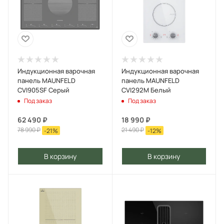
Индукционная варочная
Индукционная варочная
панель MAUNFELD
панель MAUNFELD
CVI905SF Серый
CVI292M Белый
Под заказ
Под заказ
62 490
₽
18 990
₽
78 990
₽
21 490
₽
-
21
%
-
12
%
В корзину
В корзину