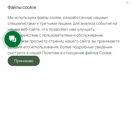
Файлы cookie
Мы используем файлы cookie, разработанные нашими
специалистами и третьими лицами, для анализа событий на
нашем веб-сайте, что позволяет нам улучшать
Индукционная варочная
Индукционная варочная
взаимодействие с пользователями и обслуживание.
панель с Flex Zone и
панель с двумя Flex Zone
Продолжая просмотр страниц нашего сайта, вы принимаете
Booster MAUNFELD
и Booster MAUNFELD
условия его использования. Более подробные сведения
CVI804SFBK Inverter
CVI905SFBK Inverter
Под заказ
Под заказ
смотрите в нашей
Политике в отношении файлов Cookie
.
Черный
Черный
40 990
₽
65 490
₽
Принимаю
62 490
₽
78 990
₽
-
34
%
-
17
%
Главная
Акции
Корзина
Избранные
Услуги
Кабинет
В корзину
В корзину