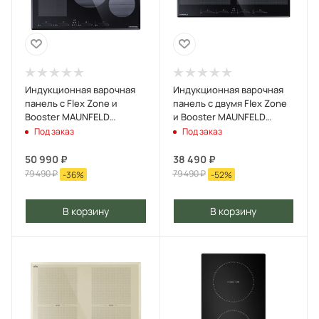
Индукционная варочная
Индукционная варочная
панель с Flex Zone и
панель с двумя Flex Zone
Booster MAUNFELD
и Booster MAUNFELD
CVI804SFBK LUX Черный
CVI904SFLBK LUX Черный
Под заказ
Под заказ
50 990
₽
38 490
₽
79 490
₽
79 490
₽
-
36
%
-
52
%
В корзину
В корзину