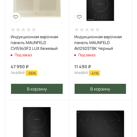
Индукционная варочная
Индукционная варочная
панель MAUNFELD
панель MAUNFELD
CVI594SF2 LUX Бежевый
AVI292STBK Черный
Под заказ
Под заказ
47 990
₽
11 490
₽
74 490
₽
19 490
₽
-
36
%
-
41
%
В корзину
В корзину