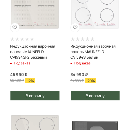
Индукционная варочная
Индукционная варочная
панель MAUNFELD
панель MAUNFELD
CVI594SF2 Бежевый
CVI594S Белый
Под заказ
Под заказ
45 990
₽
34 990
₽
52 490
₽
48 990
₽
-
12
%
-
29
%
В корзину
В корзину