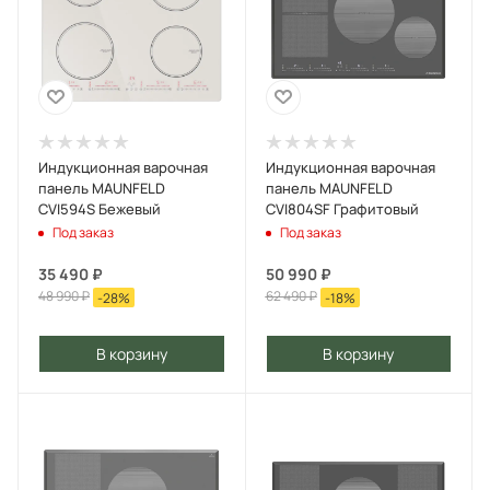
Индукционная варочная
Индукционная варочная
панель MAUNFELD
панель MAUNFELD
CVI594S Бежевый
CVI804SF Графитовый
Под заказ
Под заказ
35 490
₽
50 990
₽
48 990
₽
62 490
₽
-
28
%
-
18
%
В корзину
В корзину