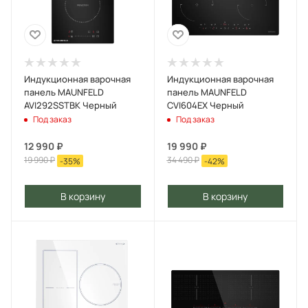
Индукционная варочная
Индукционная варочная
панель MAUNFELD
панель MAUNFELD
AVI292SSTBK Черный
CVI604EX Черный
Под заказ
Под заказ
12 990
₽
19 990
₽
19 990
₽
34 490
₽
-
35
%
-
42
%
В корзину
В корзину