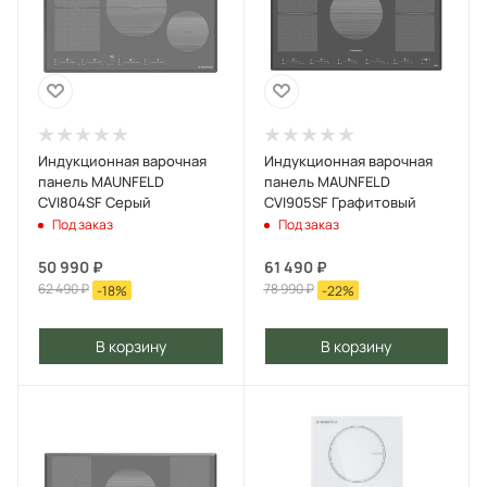
Индукционная варочная
Индукционная варочная
панель MAUNFELD
панель MAUNFELD
CVI804SF Серый
CVI905SF Графитовый
Под заказ
Под заказ
50 990
₽
61 490
₽
62 490
₽
78 990
₽
-
18
%
-
22
%
В корзину
В корзину