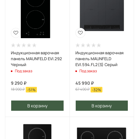
Индукционная варочная
Индукционная варочная
панель MAUNFELD EVI.292
панель MAUNFELD
Черный
EVI.594.FL2(S) Серый
Под заказ
Под заказ
9 290
₽
45 990
₽
18 990
₽
67 490
₽
-
51
%
-
32
%
В корзину
В корзину