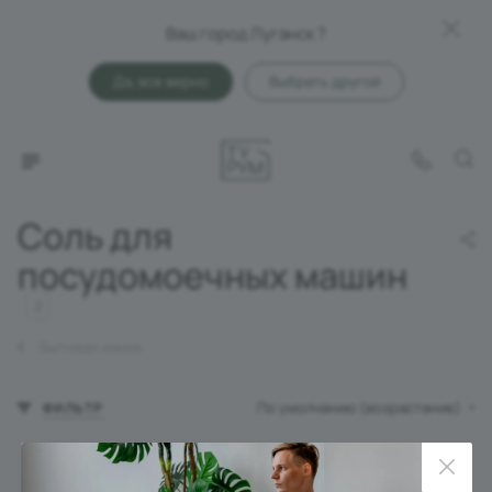
Ваш город Луганск ?
Да, все верно
Выбрать другой
Соль для
посудомоечных машин
2
Бытовая химия
По умолчанию (возрастание)
ФИЛЬТР