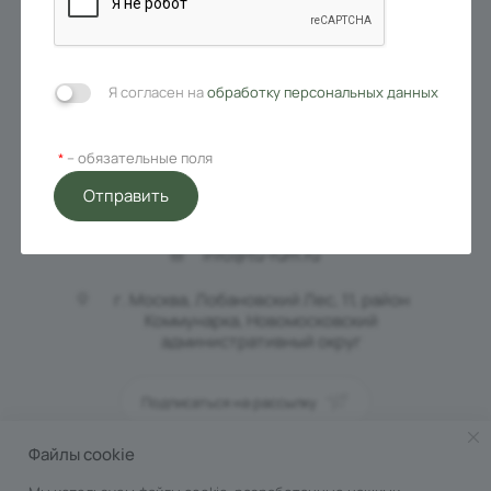
ПАРТНЁРАМ
ГАЛЕРЕЯ
НОВОСТИ
БЛОГ
КОНТАКТЫ
Я согласен на
обработку персональных данных
– обязательные поля
*
Отправить
+7 (977) 089-38-88
ЗАКАЗАТЬ ЗВОНОК
info@tu-rum.ru
г. Москва, Лобановский Лес, 11, район
Коммунарка, Новомосковский
административный округ
Подписаться на рассылку
Файлы cookie
ПОЛИТИКА КОНФИДЕНЦИАЛЬНОСТИ