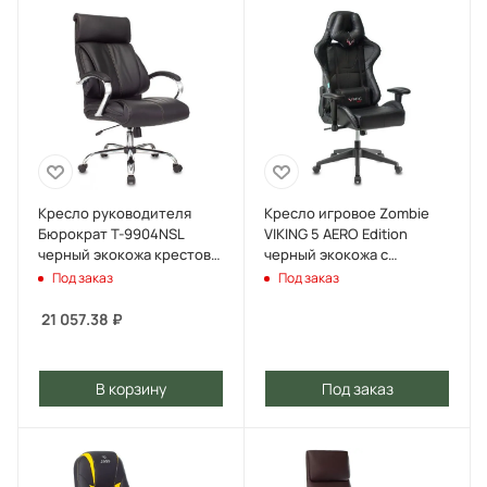
Кресло руководителя
Кресло игровое Zombie
Бюрократ T-9904NSL
VIKING 5 AERO Edition
черный экокожа крестов.
черный экокожа с
металл хром
подголов. крестов.
Под заказ
Под заказ
пластик
21 057.38
₽
В корзину
Под заказ