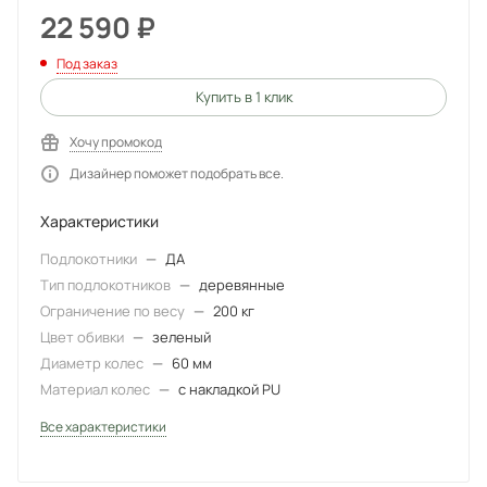
22 590
₽
Под заказ
Купить в 1 клик
Хочу промокод
Дизайнер поможет подобрать все.
Характеристики
Подлокотники
—
ДА
Тип подлокотников
—
деревянные
Ограничение по весу
—
200 кг
Цвет обивки
—
зеленый
Диаметр колес
—
60 мм
Материал колес
—
с накладкой PU
Все характеристики