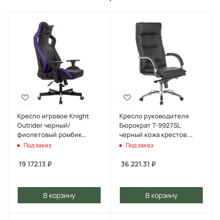
Кресло игровое Knight
Кресло руководителя
Outrider черный/
Бюрократ T-9927SL
фиолетовый ромбик
черный кожа крестов.
экокожа с подголов.
металл хром
Под заказ
Под заказ
крестов. металл
19 172.13
₽
36 221.31
₽
В корзину
В корзину