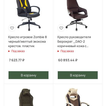
Кресло игровое Zombie 8
Кресло руководителя
черный/желтый экокожа
Бюрократ _DAO-2
крестов. пластик
коричневый кожа с
подголов. крестов.
Под заказ
Под заказ
алюминий
7 623.77
₽
60 893.44
₽
В корзину
В корзину