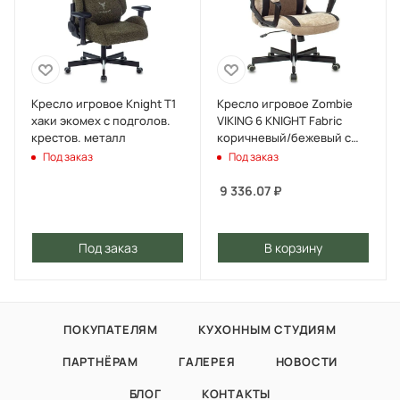
Кресло игровое Knight T1
Кресло игровое Zombie
хаки экомех с подголов.
VIKING 6 KNIGHT Fabric
крестов. металл
коричневый/бежевый с
подголов. крестов.
Под заказ
Под заказ
металл
9 336.07
₽
Под заказ
В корзину
ПОКУПАТЕЛЯМ
КУХОННЫМ СТУДИЯМ
ПАРТНЁРАМ
ГАЛЕРЕЯ
НОВОСТИ
БЛОГ
КОНТАКТЫ