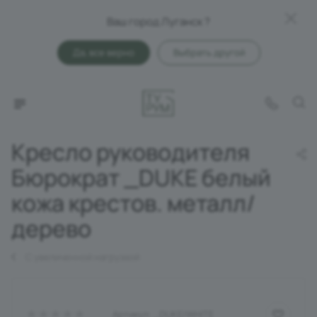
Ваш город Луганск ?
Да, все верно
Выбрать другой
Кресло руководителя
Бюрократ _DUKE белый
кожа крестов. металл/
дерево
С увеличенной нагрузкой
Артикул:
_DUKE/WHITE