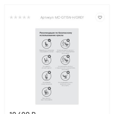
Артикул:
MC-G715N-H/GREY