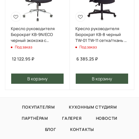
Кресло руководителя
Кресло руководителя
Бюрократ KB-9N/ECO
Бюрократ KB-8 черный
черный экокожа с
TW-01 TW-11 сетка/ткань с
подголов. крестов.
подголов. крестов.
Под заказ
Под заказ
металл хром
пластик
12 122.95
₽
6 385.25
₽
В корзину
В корзину
ПОКУПАТЕЛЯМ
КУХОННЫМ СТУДИЯМ
ПАРТНЁРАМ
ГАЛЕРЕЯ
НОВОСТИ
БЛОГ
КОНТАКТЫ