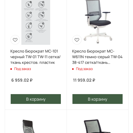
Кресло Бюрократ MC-101
Кресло Бюрократ MC-
черный TW-01 TW-11 сетка/
W611N темно-серый TW-04
ткань крестов. пластик
38-417 сетка/ткань
крестов. пластик пластик
Под заказ
Под заказ
белый
6 959.02
₽
11 959.02
₽
В корзину
В корзину