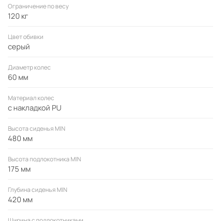
Ограничение по весу
120 кг
Материал обивки:
сетка\ткань
Цвет обивки
серый
Упаковка:
масса: 18,40 кг
Диаметр колес
объем: 0,197 м3
60 мм
габариты (мм): 890 х 340 х 650
Материал колес
с накладкой PU
Высота сиденья MIN
480 мм
Высота подлокотника MIN
175 мм
Глубина сиденья MIN
420 мм
Ширина с подлокотниками