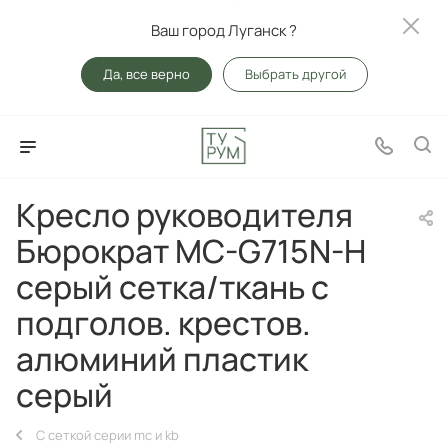
Ваш город Луганск ?
Да, все верно
Выбрать другой
Кресло руководителя
Бюрократ MC-G715N-H
серый сетка/ткань с
подголов. крестов.
алюминий пластик
серый
С сеткой серии mc и kb