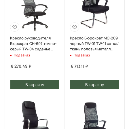
Кресло руководителя
Кресло Бюрократ MC-209
Бюрократ CH-607 темно-
черный TW-01 TW-11 сетка/
серый TW-04 сиденье
ткань полозья металл
черный Neo Black сетка/
серебристый
Под заказ
Под заказ
ткань с подголов.
крестов. пластик
8 270.49
₽
6 713.11
₽
В корзину
В корзину