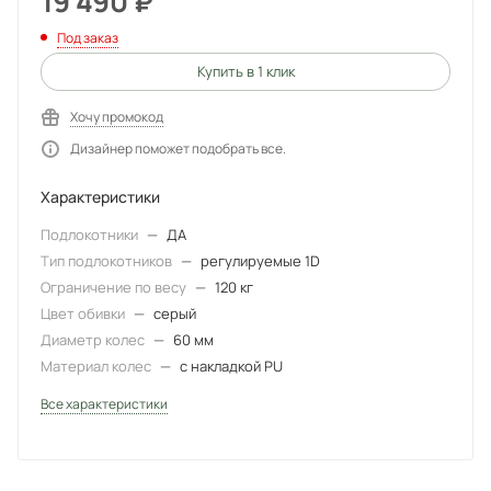
19 490
₽
Под заказ
Купить в 1 клик
Хочу промокод
Дизайнер поможет подобрать все.
Характеристики
Подлокотники
—
ДА
Тип подлокотников
—
регулируемые 1D
Ограничение по весу
—
120 кг
Цвет обивки
—
серый
Диаметр колес
—
60 мм
Материал колес
—
с накладкой PU
Все характеристики