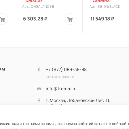
Арт.: CH BALANCE B
Арт.: KB-9N/BLACK
6 303.28
₽
11 549.18
₽
+7 (977) 089-38-88
АМ
ЗАКАЗАТЬ ЗВОНОК
info@tu-rum.ru
г. Москва, Лобановский Лес, 11,
район Коммунарка,
Новомосковский
административный округ
алистами и третьими лицами, для анализа событий на нашем веб-сайте