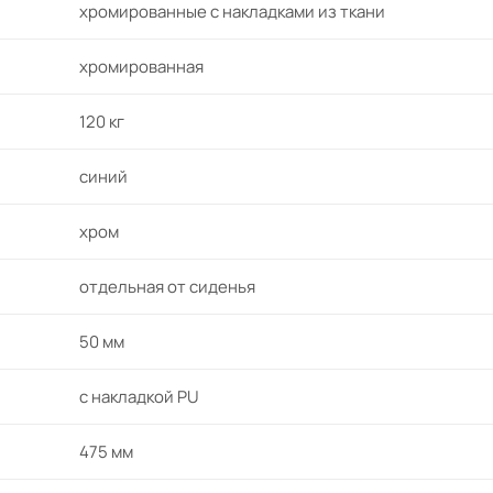
хромированные с накладками из ткани
хромированная
к)
120 кг
синий
хром
отдельная от сиденья
50 мм
с накладкой PU
475 мм