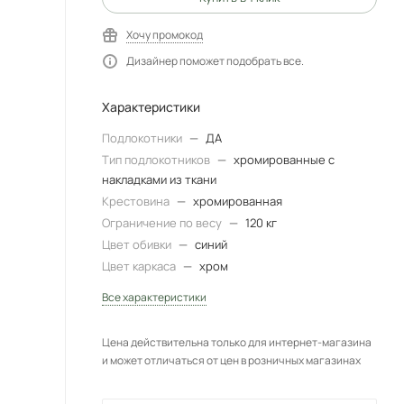
Хочу промокод
Дизайнер поможет подобрать все.
Характеристики
Подлокотники
—
ДА
Тип подлокотников
—
хромированные с
накладками из ткани
Крестовина
—
хромированная
Ограничение по весу
—
120 кг
Цвет обивки
—
синий
Цвет каркаса
—
хром
Все характеристики
Цена действительна только для интернет-магазина
и может отличаться от цен в розничных магазинах