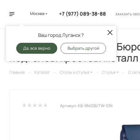
+7 (977) 089-38-88
Москва
ЗАКАЗАТЬ ЗВ
Ваш город Луганск ?
Кресло руководителя Бюро
Да, все верно
Выбрать другой
подголов. крестов. металл
—
—
—
—
Главная
Каталог
Столы и стулья
Стулья
С сет
Артикул:
KB-9N/DB/TW-10N