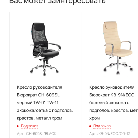
Вас может заинтересовать
Кресло руководителя
Кресло руководителя
Бюрократ CH-609SL
Бюрократ KB-9N/ECO
черный TW-01 TW-11
бежевый экокожа с
экокожа/сетка с подголов.
подголов. крестов. ме
крестов. металл хром
хром
Под заказ
Под заказ
Арт.: CH-609SL/BLACK
Арт.: KB-9N/ECO/OR-12