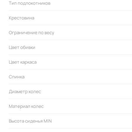
Тип подлокотников
Материал обивки:
Крестовина
спинка: сетчатая ткань + искусственная кожа (подголовни
сиденье: сетчатая ткань
Ограничение по весу
Упаковка:
Цвет обивки
масса: 14,1 кг
3
объем: 0,149 м
Цвет каркаса
габариты (мм): 910 х 250 х 655
Спинка
Диаметр колес
Материал колес
Высота сиденья MIN