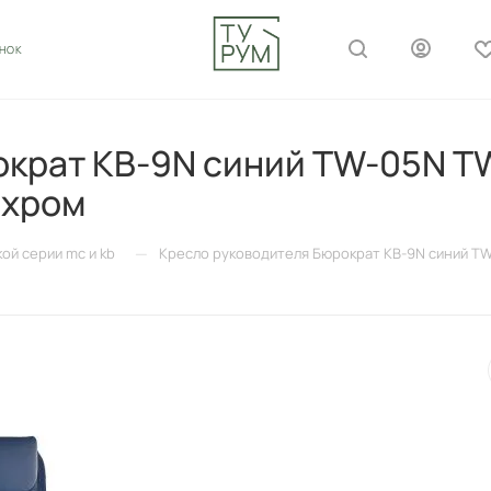
ОНОК
крат KB-9N синий TW-05N TW
 хром
—
кой серии mc и kb
Кресло руководителя Бюрократ KB-9N синий TW-