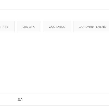
УПИТЬ
ОПЛАТА
ДОСТАВКА
ДОПОЛНИТЕЛЬНО
в вертикальном положении
ми из ткани
ДА