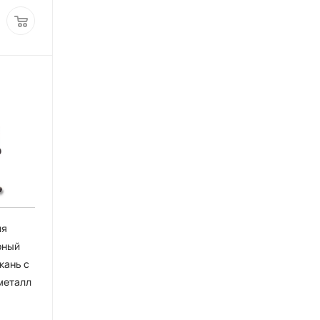
ля
рный
кань с
 металл