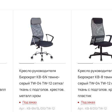
Кресло руководителя
Кресло руководите
Бюрократ KB-6N темно-
Бюрократ KB-8 темн
серый TW-04 TW-12 сетка/
серый TW-04 TW-12 
талл
ткань с подголов. крестов.
ткань с подголов. к
металл хром
пластик
Под заказ
Под заказ
Арт.: KB-6N/SL/DG/TW-12
Арт.: KB-8/DG/TW-12