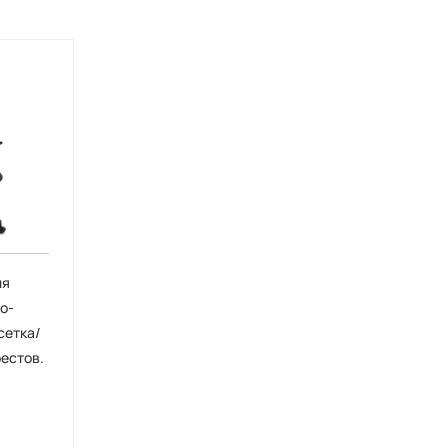
ля
о-
сетка/
рестов.