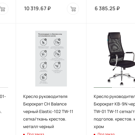
10 319.67
₽
6 385.25
₽
01-
Кресло руководителя
Кресло руководите
Бюрократ CH Balance
Бюрократ KB-9N че
.
черный Elastic-102 TW-11
TW-01 TW-11 сетка/т
сетка/ткань крестов.
подголов. крестов.
металл черный
хром
Под заказ
Под заказ