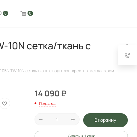
0
0
-10N сетка/ткань с
05N TW-10N сетка/ткань с подголов. крестов. металл хром
14 090
₽
Под заказ
В корзину
Купить в 1 клик