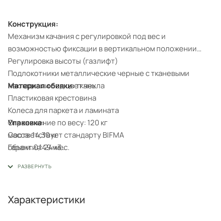
Конструкция:
Механизм качания с регулировкой под вес и
возможностью фиксации в вертикальном положении
Регулировка высоты (газлифт)
Подлокотники металлические черные с тканевыми
Материал обивки:
ткань
накладками под цвет чехла
Пластиковая крестовина
Колеса для паркета и ламината
Упаковка:
Ограничение по весу: 120 кг
масса: 14,30 кг
Соответствует стандарту BIFMA
объем: 0,149 м3
Гарантия: 24 мес.
габариты (мм): 910 ? 250 ? 655
Характеристики