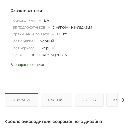
Характеристики
Подлокотники
—
ДА
Тип подлокотников
—
с мягкими накладками
Ограничение по весу
—
120 кг
Цвет обивки
—
черный
Цвет каркаса
—
черный
Спинка
—
цельная с сиденьем
Все характеристики
ОПИСАНИЕ
НАЛИЧИЕ
ОТЗЫВЫ
КАК КУП
Кресло руководителя современного дизайна