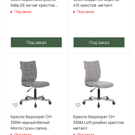
Italia 26 зигзаг крестов.
415 крестов. металл
металл
Под заказ
Под заказ
Под заказ
Под заказ
Кресло Бюрократ CH-
Кресло Бюрократ CH-
330M черный/белый
330M Loft ромбик крестов.
Morris гусин.лапка
металл
крестов. металл
Под заказ
Под заказ