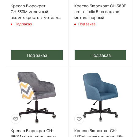
Кресло Бюрократ
Кресло Бюрократ CH-380F
СН-330М молочный
латте Italia 5 на ножках
экомех крестов. металл
металл черный
черный
Под заказ
Под заказ
Под заказ
Под заказ
Кресло Бюрократ CH-
Кресло Бюрократ CH-
380M серая жемчужина
380M сердитое море 38-