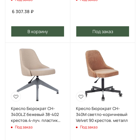
6 307.38
₽
В корзину
Под заказ
Кресло Бюрократ CH-
Кресло Бюрократ CH-
340GLZ бежевый 38-402
340M светло-коричневый
крестов.4-луч. пластик
Velvet 90 крестов. металл
пластик серый
Под заказ
Под заказ