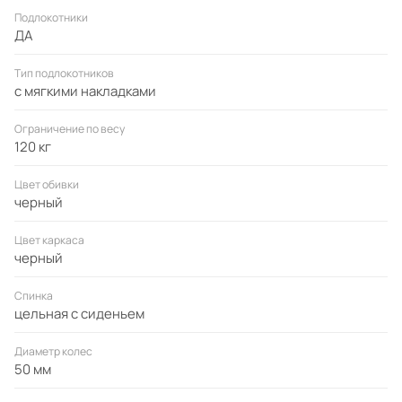
Подлокотники
ДА
Тип подлокотников
с мягкими накладками
Ограничение по весу
120 кг
Цвет обивки
черный
Цвет каркаса
черный
Спинка
цельная с сиденьем
Диаметр колес
50 мм