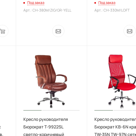
Под заказ
Под заказ
Арт.: CH-380M/ZIG/GR-YELL
Арт.: CH-330M/LOFT
Кресло руководителя
Кресло руководите
c
Бюрократ T-9922SL
Бюрократ KB-6N кр
в.
светло-коричневый
TW-35N TW-97N сет