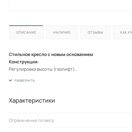
ОПИСАНИЕ
НАЛИЧИЕ
ОТЗЫВЫ
КАК К
Стильное кресло с новым основанием
Конструкция:
Регулировка высоты (газлифт)
4ех лучевая крестовина (серый пластик)
Пластиковые заглушки
Ограничение по весу 120 кг
Соответствует стандарту BIFMA
Характеристики
Гарантия: 24 мес.
Ограничение по весу
Материал обивки
:
ткань