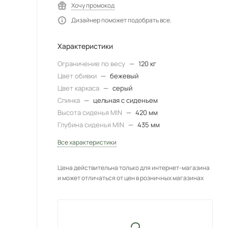
Хочу промокод
Дизайнер поможет подобрать все.
Характеристики
Ограничение по весу
—
120 кг
Цвет обивки
—
бежевый
Цвет каркаса
—
серый
Спинка
—
цельная с сиденьем
Высота сиденья MIN
—
420 мм
Глубина сиденья MIN
—
435 мм
Все характеристики
Цена действительна только для интернет-магазина
и может отличаться от цен в розничных магазинах