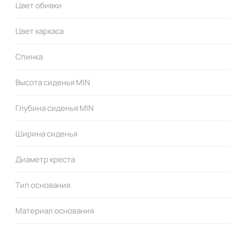
Цвет обивки
Упаковка:
Цвет каркаса
масса: 9,60 кг
объем: 0,166 м3
Спинка
габариты (мм): 580 х 540 х 530
Высота сиденья MIN
Глубина сиденья MIN
Ширина сиденья
Диаметр креста
Тип основания
Материал основания