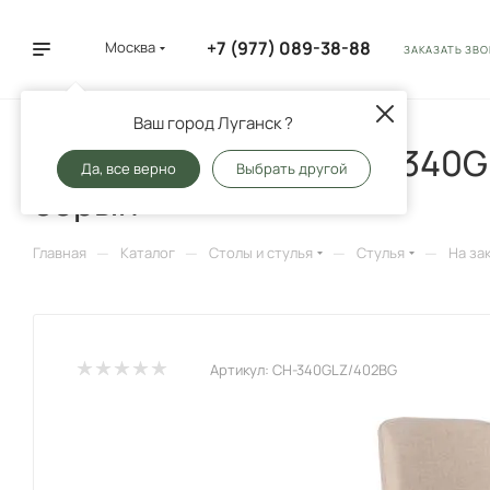
+7 (977) 089-38-88
Москва
ЗАКАЗАТЬ ЗВ
Ваш город Луганск ?
Кресло Бюрократ CH-340GL
Да, все верно
Выбрать другой
серый
—
—
—
—
Главная
Каталог
Столы и стулья
Стулья
На за
Артикул:
CH-340GLZ/402BG