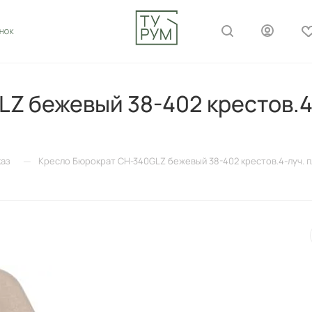
ОНОК
Z бежевый 38-402 крестов.4-
—
каз
Кресло Бюрократ CH-340GLZ бежевый 38-402 крестов.4-луч. п