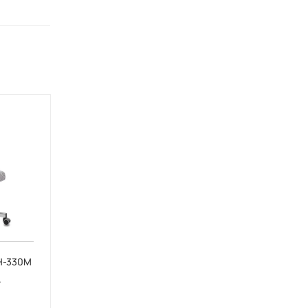
H-330M
.