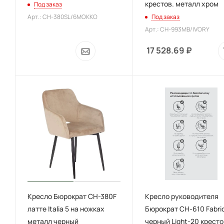
крестов. металл хром
Под заказ
Арт.: CH-380SL/6MOKKO
Под заказ
Арт.: CH-993MB/IVORY
17 528.69
₽
Кресло Бюрократ CH-380F
Кресло руководителя
латте Italia 5 на ножках
Бюрократ CH-610 Fabri
металл черный
черный Light-20 кресто