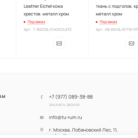
Leather Eichel кожа
ткань с подголов. к
крестов. металл хром
металл хром
Под заказ
Под заказ
Арт.: T-9922SL/CHOKOLATE
Арт.: KB-6N/SL/R/TW-9
+7 (977) 089-38-88
АМ
ЗАКАЗАТЬ ЗВОНОК
info@tu-rum.ru
г. Москва, Лобановский Лес, 11,
район Коммунарка,