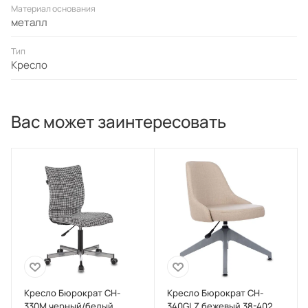
Материал основания
металл
Тип
Кресло
Вас может заинтересовать
Кресло Бюрократ CH-
Кресло Бюрократ CH-
330M черный/белый
340GLZ бежевый 38-402