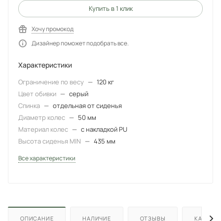
Купить в 1 клик
Хочу промокод
Дизайнер поможет подобрать все.
Характеристики
Ограничение по весу
—
120 кг
Цвет обивки
—
серый
Спинка
—
отдельная от сиденья
Диаметр колес
—
50 мм
Материал колес
—
с накладкой PU
Высота сиденья MIN
—
435 мм
Все характеристики
ОПИСАНИЕ
НАЛИЧИЕ
ОТЗЫВЫ
КАК КУП