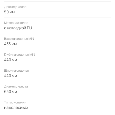
3
объем: 0,059 м
Диаметр колес
50 мм
габариты (мм): 570 х 220 х 470
Материал колес
с накладкой PU
Высота сиденья MIN
435 мм
Глубина сиденья MIN
440 мм
Ширина сиденья
440 мм
Диаметр креста
650 мм
Тип основания
на колесиках