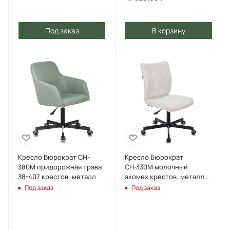
Под заказ
В корзину
Кресло Бюрократ CH-
Кресло Бюрократ
380M придорожная трава
СН-330М молочный
38-407 крестов. металл
экомех крестов. металл
черный
Под заказ
Под заказ