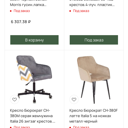
Morris гусин.лапка
крестов.4-луч. пластик
крестов. металл
пластик серый
Под заказ
Под заказ
6 307.38
₽
В корзину
Под заказ
Кресло Бюрократ CH-
Кресло Бюрократ CH-380F
380M серая жемчужина
латте Italia 5 на ножках
Italia 26 зигзаг крестов.
металл черный
металл
Под заказ
Под заказ