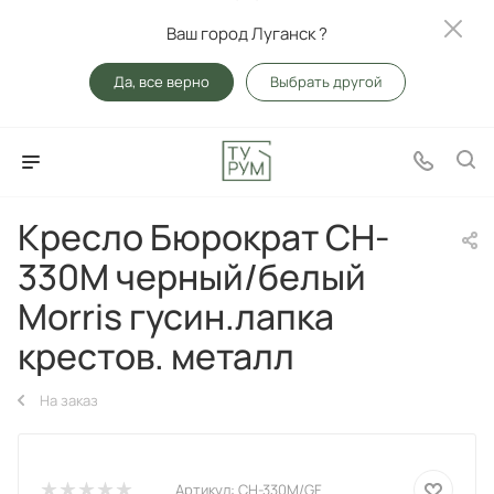
Ваш город Луганск ?
Да, все верно
Выбрать другой
Кресло Бюрократ CH-
330M черный/белый
Morris гусин.лапка
крестов. металл
На заказ
Артикул:
CH-330M/GF