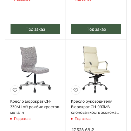
Под заказ
Под заказ
Кресло Бюрократ CH-
Кресло руководителя
330M Loft ромбик крестов.
Бюрократ CH-993MB
металл
слоновая кость экокожа
крестов. металл хром
Под заказ
Под заказ
17 528.69
₽