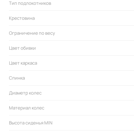
Тип подлокотников
Упаковка:
масса: 18,95 кг
Крестовина
3
объем: 0,223 м
габариты (мм): 875 х 380 х 670
Ограничение по весу
Цвет обивки
Цвет каркаса
Спинка
Диаметр колес
Материал колес
Высота сиденья MIN