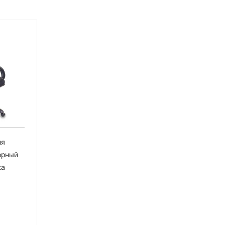
ля
ерный
жа