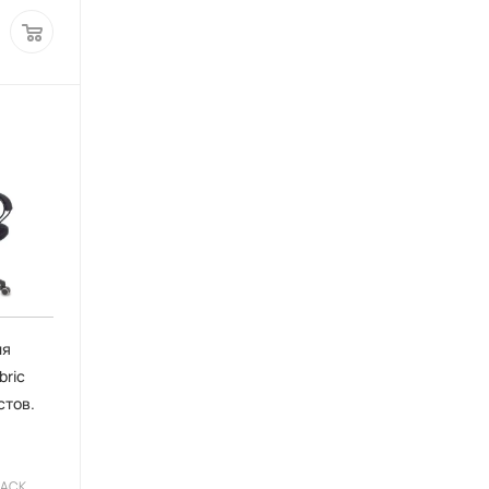
ля
bric
стов.
LACK