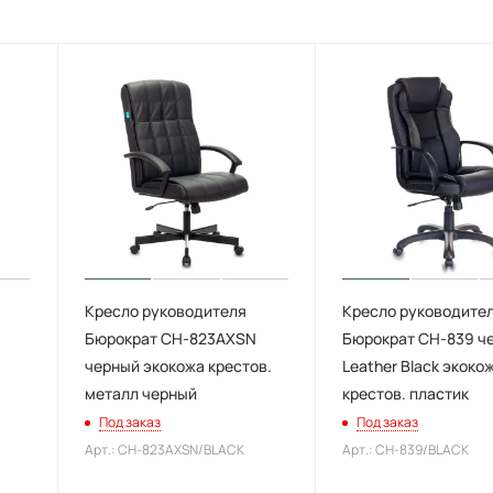
Кресло руководителя
Кресло руководите
Бюрократ CH-823AXSN
Бюрократ CH-839 ч
черный экокожа крестов.
Leather Black экоко
металл черный
крестов. пластик
Под заказ
Под заказ
Арт.: CH-823AXSN/BLACK
Арт.: CH-839/BLACK