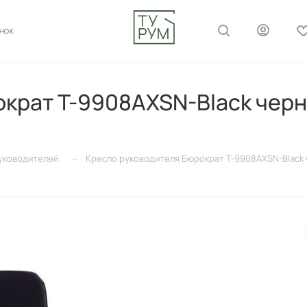
ОНОК
крат T-9908AXSN-Black черны
—
уководителей
Кресло руководителя Бюрократ T-9908AXSN-Black ч