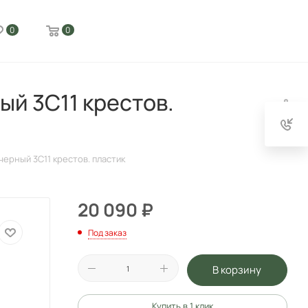
0
0
й 3С11 крестов.
ерный 3С11 крестов. пластик
20 090
₽
Под заказ
В корзину
Купить в 1 клик