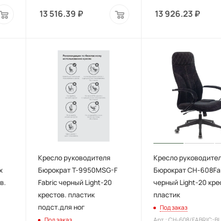
13 516.39
₽
13 926.23
₽
Кресло руководителя
Кресло руководите
x
Бюрократ T-9950MSG-F
Бюрократ CH-608Fa
в.
Fabric черный Light-20
черный Light-20 кре
крестов. пластик
пластик
подст.для ног
Под заказ
Под заказ
Арт.: CH-608/FABRIC-B