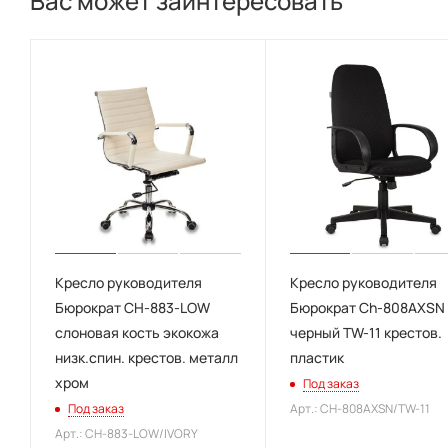
Вас может заинтересовать
Кресло руководителя
Кресло руководителя
Бюрократ CH-883-LOW
Бюрократ Ch-808AXSN
слоновая кость экокожа
черный TW-11 крестов.
низк.спин. крестов. металл
пластик
хром
Под заказ
Под заказ
Арт.: CH-808AXSN/TW-11
Арт.: CH-883-LOW/IVORY