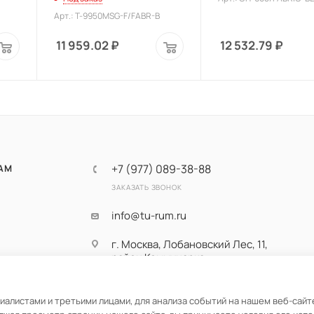
Арт.: T-9950MSG-F/FABR-B
11 959.02
₽
12 532.79
₽
+7 (977) 089-38-88
АМ
ЗАКАЗАТЬ ЗВОНОК
info@tu-rum.ru
г. Москва, Лобановский Лес, 11,
район Коммунарка,
Новомосковский
административный округ
алистами и третьими лицами, для анализа событий на нашем веб-сайте