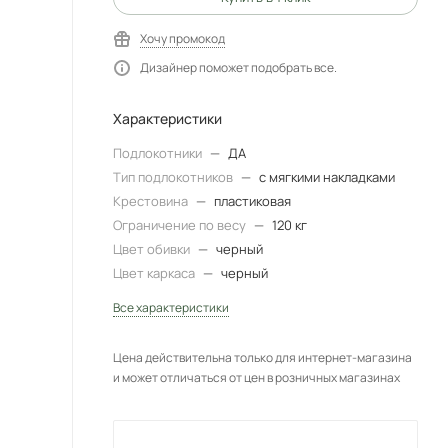
Хочу промокод
Дизайнер поможет подобрать все.
Характеристики
Подлокотники
—
ДА
Тип подлокотников
—
с мягкими накладками
Крестовина
—
пластиковая
Ограничение по весу
—
120 кг
Цвет обивки
—
черный
Цвет каркаса
—
черный
Все характеристики
Цена действительна только для интернет-магазина
и может отличаться от цен в розничных магазинах