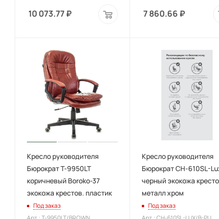
10 073.77
₽
7 860.66
₽
Кресло руководителя
Кресло руководителя
Бюрократ T-9950LT
Бюрократ CH-610SL-Lu
коричневый Boroko-37
черный экокожа кресто
экокожа крестов. пластик
металл хром
Под заказ
Под заказ
Арт.: T-9950LT/BROWN
Арт.: CH-610SL-LUX/B-PU