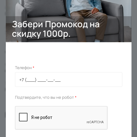
Ширина сиденья
600 мм
Забери Промокод на
Диаметр креста
скидку 1000р.
700 мм
Тип основания
на колесиках
Материал основания
Телефон
*
металл
Тип
Кресло руководителя
Подтвердите, что вы не робот
*
Вас может заинтересовать