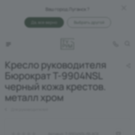
Ваш город Луганск ?
Да, все верно
Выбрать другой
Кресло руководителя
Бюрократ T-9904NSL
черный кожа крестов.
металл хром
Для руководителей
Артикул:
T-9904NSL/BLACK