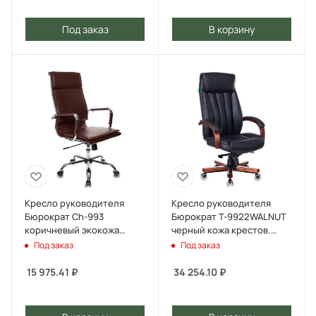
Под заказ
В корзину
Кресло руководителя
Кресло руководителя
Бюрократ Ch-993
Бюрократ T-9922WALNUT
коричневый экокожа
черный кожа крестов.
крестов. металл хром
металл/дерево
Под заказ
Под заказ
15 975.41
₽
34 254.10
₽