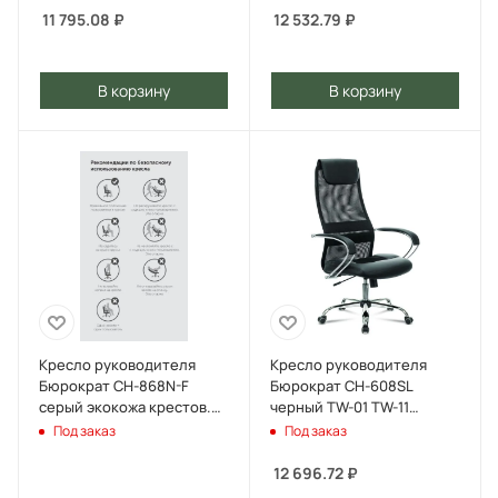
11 795.08
₽
12 532.79
₽
В корзину
В корзину
Кресло руководителя
Кресло руководителя
Бюрократ CH-868N-F
Бюрократ CH-608SL
серый экокожа крестов.
черный TW-01 TW-11
пластик подст.для ног
экокожа/сетка с
Под заказ
Под заказ
подголов. крестов.
металл хром
12 696.72
₽