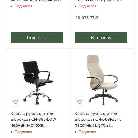
крестов. пластик
ткань с подголов.
Под заказ
Под заказ
подст.для ног
крестов. металл черный
10 073.77
₽
Под заказ
В корзину
Кресло руководителя
Кресло руководителя
Бюрократ CH-883-LOW
Бюрократ CH-608Fabric
черный экокожа
песочный Light-21
низк.спин. крестов.
крестов. пластик
Под заказ
Под заказ
металл хром