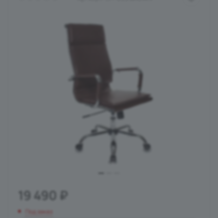
19 490
₽
Под заказ