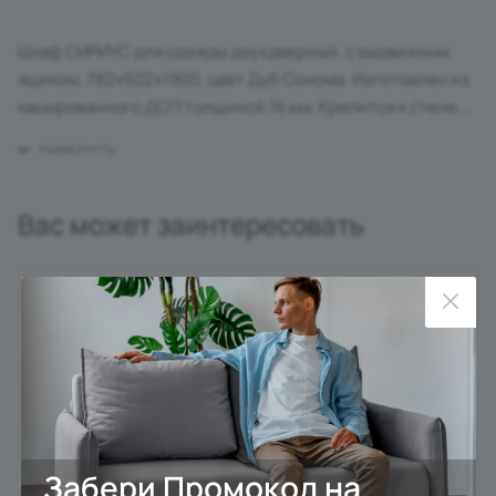
Шкаф СИРИУС для одежды двухдверный, с выдвижным
ящиком, 782х502х1900, цвет Дуб Сонома. Изготовлен из
кашированного ДСП толщиной 16 мм. Крепится к стене.
Гарантийный срок для жилых помещений 24 месяца, для
общественных помещений - 18 месяцев.
Вас может заинтересовать
Забери Промокод на