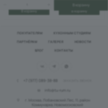
В корзину
В корзину
В корзину
ПОКУПАТЕЛЯМ
КУХОННЫМ СТУДИЯМ
ПАРТНЁРАМ
ГАЛЕРЕЯ
НОВОСТИ
БЛОГ
КОНТАКТЫ
+7 (977) 089-38-88
ЗАКАЗАТЬ ЗВОНОК
info@tu-rum.ru
г. Москва, Лобановский Лес, 11, район
Коммунарка, Новомосковский