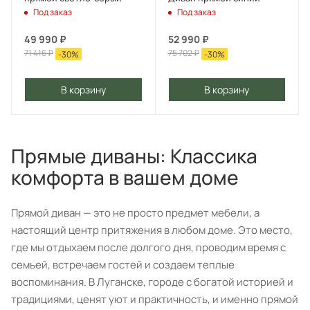
Под заказ
Под заказ
49 990
₽
52 990
₽
71 416
₽
75 702
₽
-
30
%
-
30
%
В корзину
В корзину
Прямые диваны: Классика
комфорта в вашем доме
Прямой диван — это не просто предмет мебели, а
настоящий центр притяжения в любом доме. Это место,
где мы отдыхаем после долгого дня, проводим время с
семьей, встречаем гостей и создаем теплые
воспоминания. В Луганске, городе с богатой историей и
традициями, ценят уют и практичность, и именно прямой