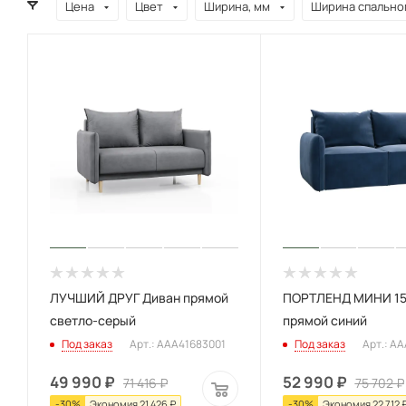
Цена
Цвет
Ширина, мм
Ширина спальног
ЛУЧШИЙ ДРУГ Диван прямой
ПОРТЛЕНД МИНИ 15
светло-серый
прямой синий
Под заказ
Арт.: AAA41683001
Под заказ
Арт.: A
49 990
₽
52 990
₽
71 416
₽
75 702
₽
-
30
%
Экономия
21 426
₽
-
30
%
Экономия
22 712