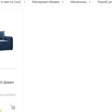
о места (см)
Материал обивки
Механизм
Короб дл
0 Диван
AA42320002
₽