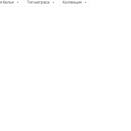
я белья
Тип матраса
Коллекция