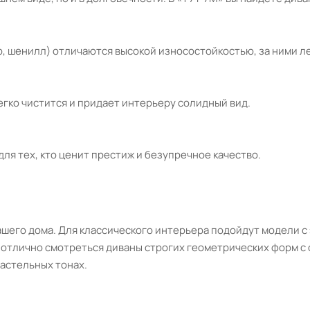
, шенилл) отличаются высокой износостойкостью, за ними лег
егко чистится и придает интерьеру солидный вид.
ля тех, кто ценит престиж и безупречное качество.
ашего дома. Для классического интерьера подойдут модели с
тлично смотреться диваны строгих геометрических форм с о
астельных тонах.