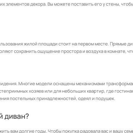
их элементов декора. Вы можете поставить его у стены, чтоб
льзования жилой площади стоит на первом месте. Прямые див
ляют сохранить ощущение простора и воздуха в комнате, чт
 сидения. Многие модели оснащены механизмами трансформац
теприимных хозяев или для небольших квартир, где гостиная
ения постельных принадлежностей, одеял и подушек.
й диван?
жить вам долгие годы. Чтобы покупка радовала вас и вашу се