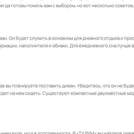
егда готовы помочь вам с выбором, но вот несколько советов
ван. Он будет служить в основном для дневного отдыха и пр
ормации, наполнителя и обивки. Для ежедневного сна лучше 
де вы планируете поставить диван. Убедитесь, что он не буд
будет на нем сидеть. Существуют компактные двухместные мо
шнем виде, но и в долговечности. В «ТУ РУМ» вы найдете див