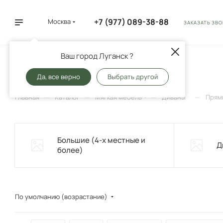
+7 (977) 089-38-88
Москва
ЗАКАЗАТЬ ЗВ
Ваш город Луганск ?
Прямые
2
Да, все верно
Выбрать другой
—
—
—
—
Главная
Каталог
Мягкая мебель
Диваны
Прям
Большие (4-х местные и
Д
более)
По умолчанию (возрастание)