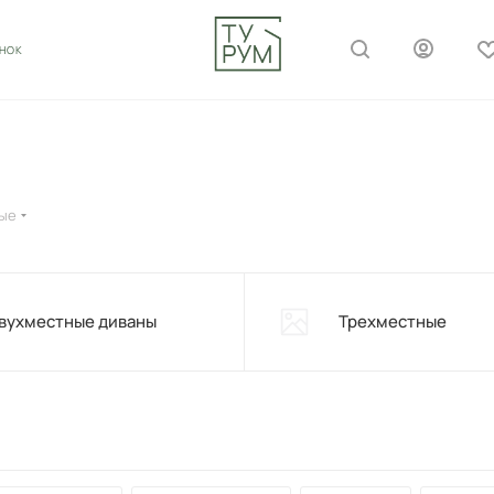
ОНОК
ые
вухместные диваны
Трехместные