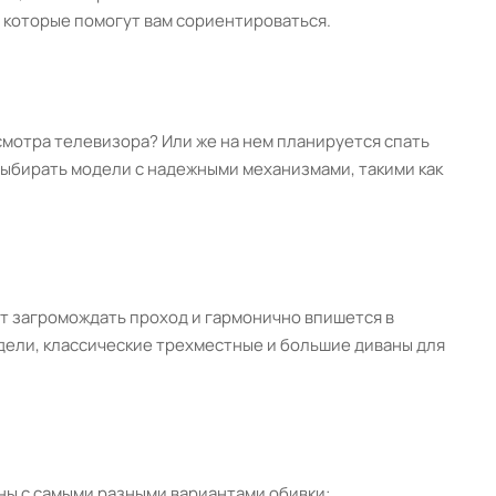
, которые помогут вам сориентироваться.
осмотра телевизора? Или же на нем планируется спать
выбирать модели с надежными механизмами, такими как
ет загромождать проход и гармонично впишется в
дели, классические трехместные и большие диваны для
аны с самыми разными вариантами обивки: