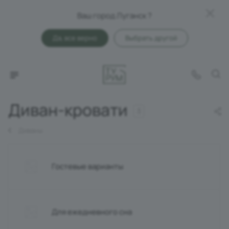
Ваш город Луганск ?
Да, все верно
Выбрать другой
Диван-кровати
3
Диваны
Гостевые варианты
Для ежедневного сна