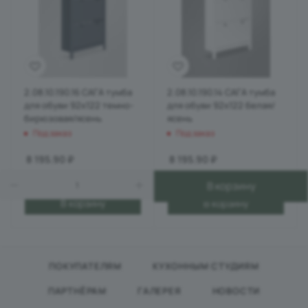
2.08.10.190.16 САГА тумба
2.08.10.190.14 САГА тумба
для обуви 92х122 темно-
для обуви 92х122 белая/
бирюзовая/ясень
ясень
Под заказ
Под заказ
8 195.90
₽
8 195.90
₽
В корзину
В корзину
В корзину
ПОКУПАТЕЛЯМ
КУХОННЫМ СТУДИЯМ
ПАРТНЁРАМ
ГАЛЕРЕЯ
НОВОСТИ