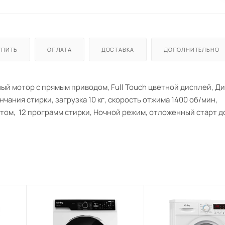
УПИТЬ
ОПЛАТА
ДОСТАВКА
ДОПОЛНИТЕЛЬНО
й мотор с прямым приводом, Full Touch цветной дисплей, Д
ания стирки, загрузка 10 кг, скорость отжима 1400 об/мин,
м, 12 программ стирки, Ночной режим, отложенный старт до
аптивный контроль залива воды, функция «Защита детей», Кл
хГ) - 850х595х582, цвет - белый