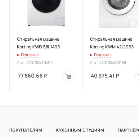
Стиральная машина
Стиральная машина
Korting KWD 58L1496
Korting KWM 42L1065
Под заказ
Под заказ
Арт.: 4607934310302
Арт.: 4607934310166
77 860.66
₽
40 975.41
₽
ПОКУПАТЕЛЯМ
КУХОННЫМ СТУДИЯМ
ПАРТНЁР