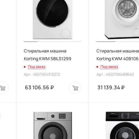
Стиральная машина
Стиральная машин
Korting KWM 58ILS1299
Korting KWM 40B10
Под заказ
Под заказ
Арт.: 4607934310272
Арт.: 4620766489640
63 106.56
₽
31 139.34
₽