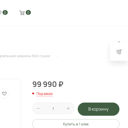
0
0
—
иральные машины без сушки
99 990
₽
Под заказ
В корзину
Купить в 1 клик