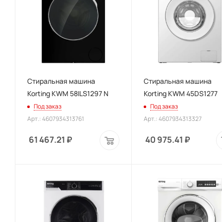
Стиральная машина
Стиральная машина
Korting KWM 58ILS1297 N
Korting KWM 45DS1277
Под заказ
Под заказ
Арт.: 4607934313761
Арт.: 4607934313327
61 467.21
₽
40 975.41
₽