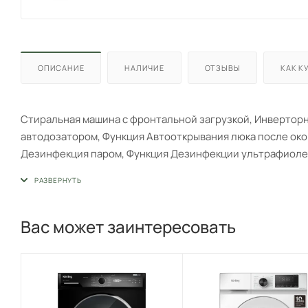
ОПИСАНИЕ
НАЛИЧИЕ
ОТЗЫВЫ
КАК К
Стиральная машина с фронтальной загрузкой, Инверторны
автодозатором, Функция Автооткрывания люка после оконч
Дезинфекция паром, Функция Дезинфекции ультрафиолето
часов, Контроль баланса, Контроль пенообразования, ад
энергопотребления А+++, Класс стирки А, Габариты (ВхШ
Вас может заинтересовать