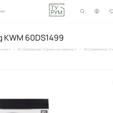
ОНОК
ng KWM 60DS1499
—
—
хника
Встраиваемые стиральные машины
Встраиваемые ст