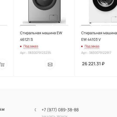
Стиральная машина EW
Стиральная машин
46121 S
EW 44103 V
Под заказ
Под заказ
Арт.: 3830079123235
Арт.: 3830079122917
26 221.31
₽
+7 (977) 089-38-88
АМ
ЗАКАЗАТЬ ЗВОНОК