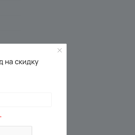
 на скидку
й шланг,
*