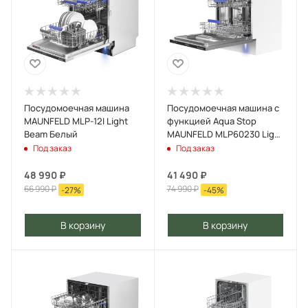
Посудомоечная машина
Посудомоечная машина с
MAUNFELD MLP-12I Light
функцией Aqua Stop
Beam Белый
MAUNFELD MLP60230 Light
Beam Белый
Под заказ
Под заказ
48 990
₽
41 490
₽
66 990
₽
74 990
₽
-
27
%
-
45
%
В корзину
В корзину