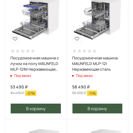
Посудомоечная машина с
Посудомоечная машина
лучом на полу MAUNFELD
MAUNFELD MLP-12I
MLP-12IM Нержавеющая
Нержавеющая сталь
сталь
Под заказ
Под заказ
53 490
₽
58 490
₽
84 490
₽
65 990
₽
-
37
%
-
11
%
В корзину
В корзину