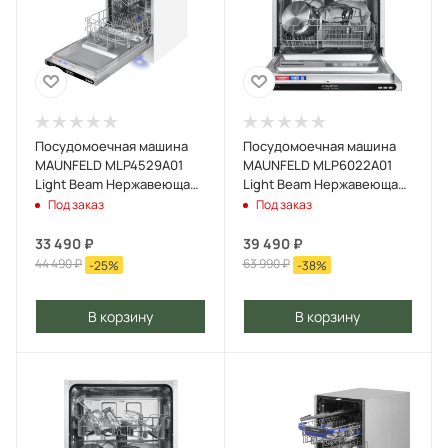
Посудомоечная машина
Посудомоечная машина
MAUNFELD MLP4529A01
MAUNFELD MLP6022A01
Light Beam Нержавеющая
Light Beam Нержавеющая
сталь
сталь
Под заказ
Под заказ
33 490
₽
39 490
₽
44 490
₽
63 990
₽
-
25
%
-
38
%
В корзину
В корзину