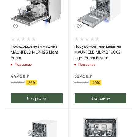
Посудомоечная машина
Посудомоечная машина
MAUNFELD MLP-12S Light
MAUNFELD MLP4249G02
Beam
Light Beam Белый
Под заказ
Под заказ
44 490
₽
32 490
₽
70 990
₽
54 490
₽
-
37
%
-
40
%
В корзину
В корзину