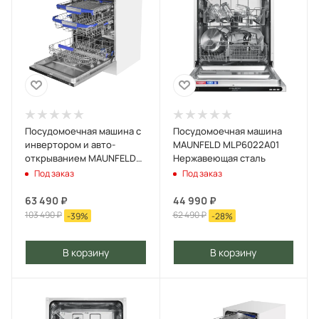
Посудомоечная машина c
Посудомоечная машина
инвертором и авто-
MAUNFELD MLP6022A01
открыванием MAUNFELD
Нержавеющая сталь
MLP-12IMROI Белый
Под заказ
Под заказ
63 490
₽
44 990
₽
103 490
₽
62 490
₽
-
39
%
-
28
%
В корзину
В корзину