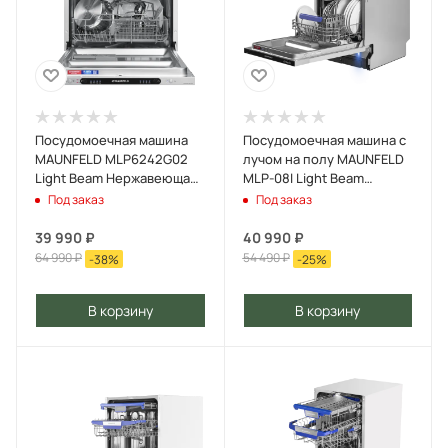
Посудомоечная машина
Посудомоечная машина c
MAUNFELD MLP6242G02
лучом на полу MAUNFELD
Light Beam Нержавеющая
MLP-08I Light Beam
сталь
Нержавеющая сталь
Под заказ
Под заказ
39 990
₽
40 990
₽
64 990
₽
54 490
₽
-
38
%
-
25
%
В корзину
В корзину