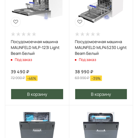
Посудомоечная машина
Посудомоечная машина
MAUNFELD MLP-123I Light
MAUNFELD MLP45230 Light
Beam Белый
Beam Белый
Под заказ
Под заказ
39 490
₽
38 990
₽
72 990
₽
63 990
₽
-
46
%
-
39
%
В корзину
В корзину