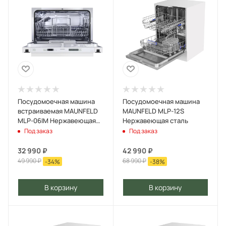
Посудомоечная машина
Посудомоечная машина
встраиваемая MAUNFELD
MAUNFELD MLP-12S
MLP-06IM Нержавеющая
Нержавеющая сталь
сталь
Под заказ
Под заказ
32 990
₽
42 990
₽
49 990
₽
68 990
₽
-
34
%
-
38
%
В корзину
В корзину