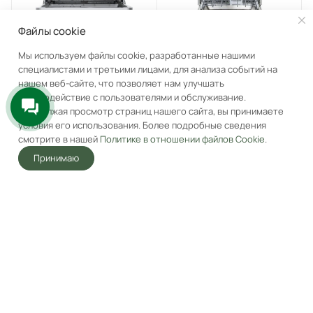
Файлы cookie
Мы используем файлы cookie, разработанные нашими
Посудомоечная машина
Посудомоечная машина
специалистами и третьими лицами, для анализа событий на
Korting KDI 60110
Korting KDI 45488
нашем веб-сайте, что позволяет нам улучшать
Под заказ
Под заказ
взаимодействие с пользователями и обслуживание.
Продолжая просмотр страниц нашего сайта, вы принимаете
39 990
₽
62 990
₽
условия его использования. Более подробные сведения
смотрите в нашей
Политике в отношении файлов Cookie
.
Принимаю
В корзину
В корзину
Главная
Акции
Корзина
Избранные
Услуги
Кабинет