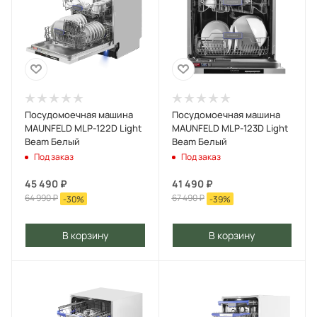
Посудомоечная машина
Посудомоечная машина
MAUNFELD MLP-122D Light
MAUNFELD MLP-123D Light
Beam Белый
Beam Белый
Под заказ
Под заказ
45 490
₽
41 490
₽
64 990
₽
67 490
₽
-
30
%
-
39
%
В корзину
В корзину