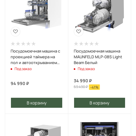
Посудомоечная машина с
Посудомоечная машина
проекцией таймера на
MAUNFELD MLP-08S Light
пол и автооткрыванием
Beam Белый
MAUNFELD MLP60330T
Под заказ
Под заказ
Smart Beam Inverter
Нержавеющая сталь
34 990
₽
94 990
₽
59 490
₽
-
41
%
В корзину
В корзину