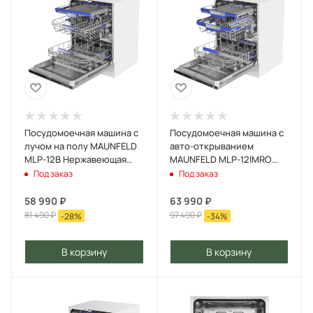
Посудомоечная машина с
Посудомоечная машина с
лучом на полу MAUNFELD
авто-открыванием
MLP-12B Нержавеющая
MAUNFELD MLP-12IMRO
сталь
Нержавеющая сталь
Под заказ
Под заказ
58 990
₽
63 990
₽
81 490
₽
97 490
₽
-
28
%
-
34
%
В корзину
В корзину