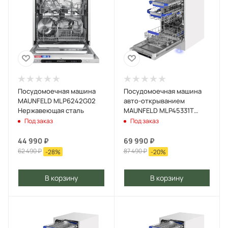
Посудомоечная машина
Посудомоечная машина
MAUNFELD MLP6242G02
авто-открыванием
Нержавеющая сталь
MAUNFELD MLP45331T
Light Beam Wi-Fi
Под заказ
Под заказ
Нержавеющая сталь
44 990
₽
69 990
₽
62 490
₽
87 490
₽
-
28
%
-
20
%
В корзину
В корзину