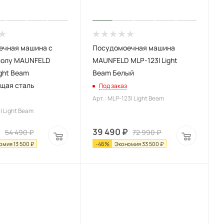
ечная машина c
Посудомоечная машина
полу MAUNFELD
MAUNFELD MLP-123I Light
ight Beam
Beam Белый
щая сталь
Под заказ
Арт.: MLP-123I Light Beam
I Light Beam
₽
39 490
₽
54 490
₽
72 990
₽
омия
13 500
₽
-
46
%
Экономия
33 500
₽