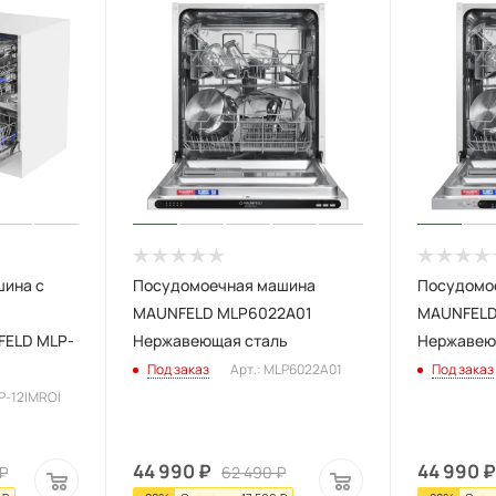
ина c
Посудомоечная машина
Посудомо
MAUNFELD MLP6022A01
MAUNFELD
FELD MLP-
Нержавеющая сталь
Нержавею
Под заказ
Арт.: MLP6022A01
Под заказ
LP-12IMROI
44 990
₽
44 990
₽
₽
62 490
₽