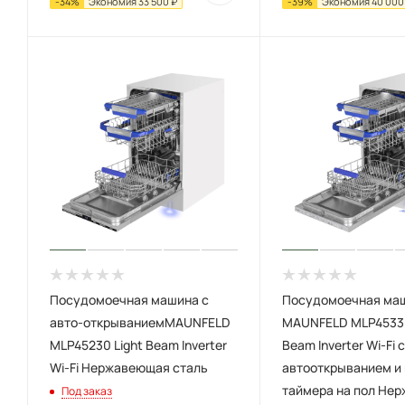
-
34
%
Экономия
33 500
₽
-
39
%
Экономия
40 000
Посудомоечная машина с
Посудомоечная ма
авто-открываниемMAUNFELD
MAUNFELD MLP4533
MLP45230 Light Beam Inverter
Beam Inverter Wi-Fi с
Wi-Fi Нержавеющая сталь
автооткрыванием и
таймера на пол Не
Под заказ