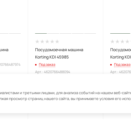
шина
Посудомоечная машина
Посудомо
Korting KDI 45985
Korting KD
620766487974
Под заказ
Под заказ
Арт.: 4620766488094
Арт.: 46207
алистами и третьими лицами, для анализа событий на нашем веб-сайте
64 990
₽
39 990
лжая просмотр страниц нашего сайта, вы принимаете условия его исп