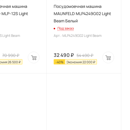
ечная машина
Посудомоечная машина
MLP-12S Light
MAUNFELD MLP4249G02 Light
Beam Белый
Под заказ
S Light Beam
Арт.: MLP4249G02 Light Beam
32 490
₽
70 990
₽
54 490
₽
омия
26 500
₽
-
40
%
Экономия
22 000
₽