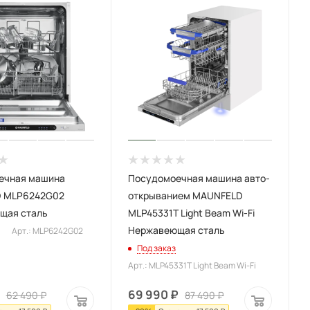
ечная машина
Посудомоечная машина авто-
 MLP6242G02
открыванием MAUNFELD
щая сталь
MLP45331T Light Beam Wi-Fi
Нержавеющая сталь
Арт.: MLP6242G02
Под заказ
Арт.: MLP45331T Light Beam Wi-Fi
69 990
₽
62 490
₽
87 490
₽