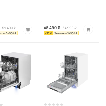
45 490
₽
59 490
₽
64 990
₽
омия
24 500
₽
-
30
%
Экономия
19 500
₽