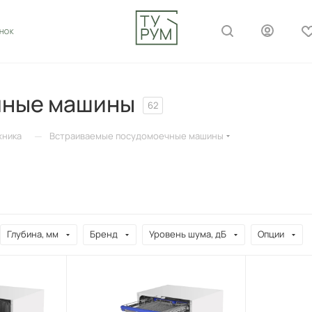
ОНОК
чные машины
62
—
хника
Встраиваемые посудомоечные машины
Глубина, мм
Бренд
Уровень шума, дБ
Опции