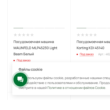
Посудомоечная машина
Посудомоечная ма
MAUNFELD MLP45230 Light
Korting KDI 45140
Beam Белый
Под заказ
Арт.: 4
Под заказ
Арт.: MLP45230 Light Beam
Файлы cookie
38 990
₽
63 990
₽
Мы используем файлы cookie, разработанные нашими специ
39 990
₽
взаимодействие с пользователями и обслуживание. Продо
-
39
%
Экономия
25 000
₽
смотрите в нашей
Политике в отношении файлов Cookie
.