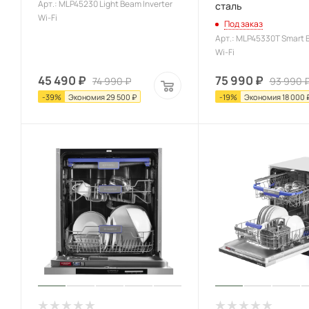
Арт.: MLP45230 Light Beam Inverter
сталь
Wi-Fi
Под заказ
Арт.: MLP45330T Smart B
Wi-Fi
45 490
₽
75 990
₽
74 990
₽
93 990
-
39
%
Экономия
29 500
₽
-
19
%
Экономия
18 000