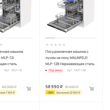
ечная машина
Посудомоечная машина с
 MLP-12I
лучом на полу MAUNFELD
щая сталь
MLP-12B Нержавеющая сталь
Арт.: MLP-12I
Под заказ
Арт.: MLP-12B
58 990
₽
65 990
₽
81 490
₽
омия
7 500
₽
-
28
%
Экономия
22 500
₽