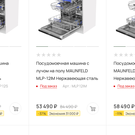
шина
Посудомоечная машина с
Посудомо
лучом на полу MAUNFELD
MAUNFELD
ь
MLP-12IM Нержавеющая сталь
Нержавею
P 12S
Под заказ
Арт.: MLP 12IM
Под заказ
53 490
₽
58 490
₽
₽
84 490
₽
₽
-
37
%
Экономия
31 000
₽
-
11
%
Экон