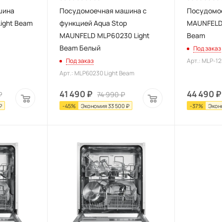
шина
Посудомоечная машина с
Посудомо
ight Beam
функцией Aqua Stop
MAUNFELD 
MAUNFELD MLP60230 Light
Beam
Beam Белый
Под заказ
Под заказ
Арт.: MLP-12
Арт.: MLP60230 Light Beam
41 490
₽
44 490
₽
₽
74 990
₽
₽
-
45
%
Экономия
33 500
₽
-
37
%
Экон