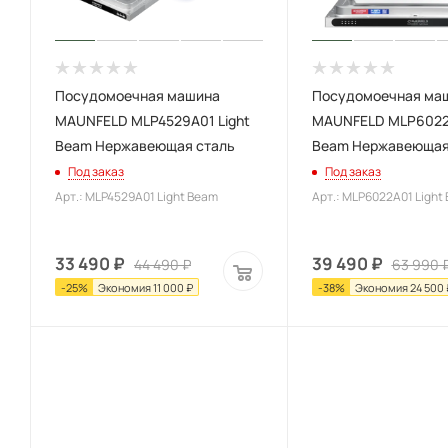
Посудомоечная машина
Посудомоечная ма
MAUNFELD MLP4529A01 Light
MAUNFELD MLP6022A
Beam Нержавеющая сталь
Beam Нержавеющая
Под заказ
Под заказ
Арт.: MLP4529A01 Light Beam
Арт.: MLP6022A01 Light
33 490
₽
39 490
₽
44 490
₽
63 990
-
25
%
Экономия
11 000
₽
-
38
%
Экономия
24 500