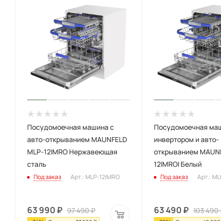
Посудомоечная машина с
Посудомоечная маш
авто-открыванием MAUNFELD
инвертором и авто-
MLP-12IMRO Нержавеющая
открыванием MAUN
сталь
12IMROI Белый
Под заказ
Арт.: MLP-12IMRO
Под заказ
Арт.: M
63 990
₽
63 490
₽
97 490
₽
103 490