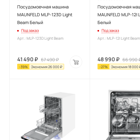
Посудомоечная машина
Посудомоечная ма
MAUNFELD MLP-123D Light
MAUNFELD MLP-12I L
Beam Белый
Белый
Под заказ
Под заказ
Арт.: MLP-123D Light Beam
Арт.: MLP-12I Light Beam
41 490
₽
48 990
₽
67 490
₽
66 990
-
39
%
Экономия
26 000
₽
-
27
%
Экономия
18 000