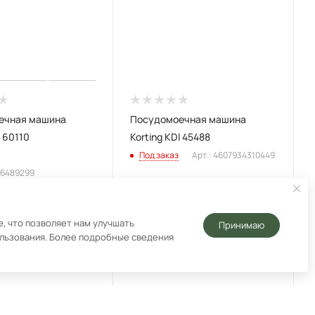
ечная машина
Посудомоечная машина
I 60110
Korting KDI 45488
Под заказ
Арт.: 4607934310449
66489299
, что позволяет нам улучшать
Принимаю
₽
62 990
₽
ользования. Более подробные сведения