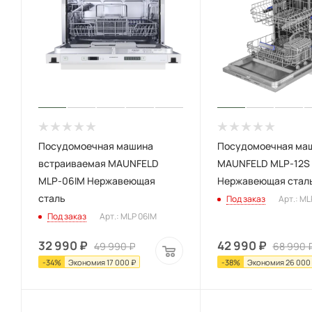
Посудомоечная машина
Посудомоечная ма
встраиваемая MAUNFELD
MAUNFELD MLP-12S
MLP-06IM Нержавеющая
Нержавеющая стал
сталь
Под заказ
Арт.: ML
Под заказ
Арт.: MLP 06IM
32 990
₽
42 990
₽
49 990
₽
68 990
-
34
%
Экономия
17 000
₽
-
38
%
Экономия
26 000