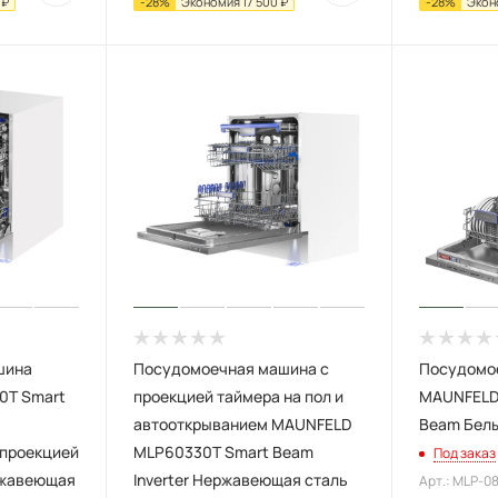
₽
-
28
%
Экономия
17 500
₽
-
28
%
Экон
шина
Посудомоечная машина с
Посудомо
0T Smart
проекцией таймера на пол и
MAUNFELD 
автооткрыванием MAUNFELD
Beam Бел
 проекцией
MLP60330T Smart Beam
Под заказ
ржавеющая
Inverter Нержавеющая сталь
Арт.: MLP-08