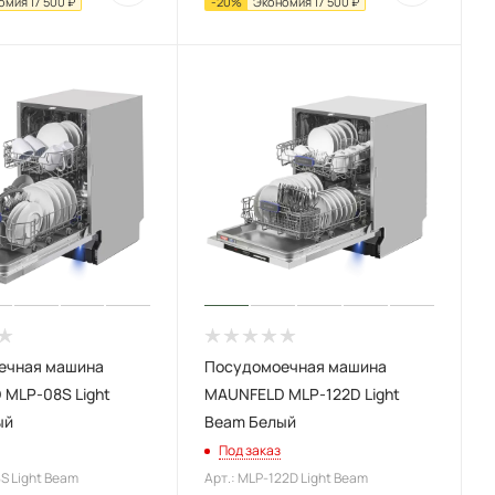
омия
17 500
₽
-
20
%
Экономия
17 500
₽
ечная машина
Посудомоечная машина
MLP-08S Light
MAUNFELD MLP-122D Light
ый
Beam Белый
Под заказ
S Light Beam
Арт.: MLP-122D Light Beam