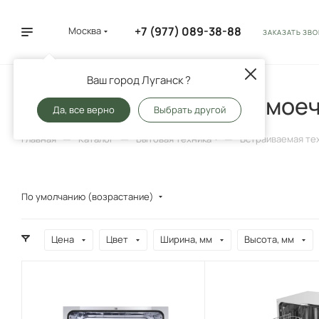
+7 (977) 089-38-88
Москва
ЗАКАЗАТЬ ЗВ
Ваш город Луганск ?
Встраиваемые посудомое
Да, все верно
Выбрать другой
—
—
—
Главная
Каталог
Бытовая техника
Встраиваемая те
По умолчанию (возрастание)
Цена
Цвет
Ширина, мм
Высота, мм