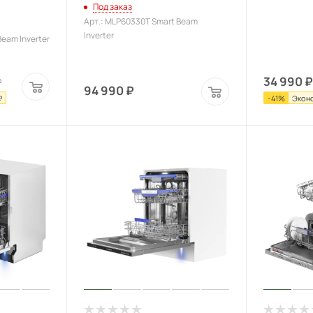
Под заказ
Арт.: MLP60330T Smart Beam
Inverter
eam Inverter
34 990
₽
₽
94 990
₽
₽
-
41
%
Экон