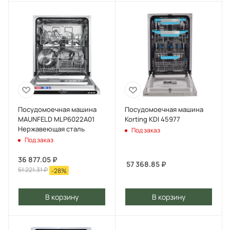
Посудомоечная машина
Посудомоечная машина
MAUNFELD MLP6022A01
Korting KDI 45977
Нержавеющая сталь
Под заказ
Под заказ
36 877.05
₽
57 368.85
₽
51 221.31
₽
-
28
%
В корзину
В корзину