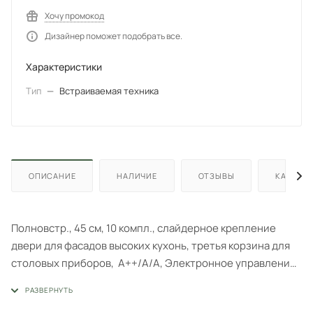
Хочу промокод
Дизайнер поможет подобрать все.
Характеристики
Тип
—
Встраиваемая техника
ОПИСАНИЕ
НАЛИЧИЕ
ОТЗЫВЫ
КАК КУП
Полновстр., 45 см, 10 компл., слайдерное крепление
двери для фасадов высоких кухонь, третья корзина для
столовых приборов, А++/A/A, Электронное управление,
цифровой LED дисплей белого цвета Cold White, 5
программ, Автоматическая программа, Активная сушка,