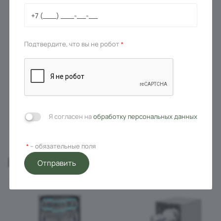
Соль для посудомоечных
Корзина для бокалов
машин MAUNFELD Purity
MAUNFELD DG-WM
Подтвердите, что вы не робот
*
MDS1500G (1500 г)
Под заказ
Под заказ
332
₽
3 290
₽
В корзину
В корзину
Я согласен на
обработку персональных данных
– обязательные поля
*
Вас может заинтересовать
Отправить