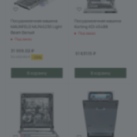
Посудомоечная машина
Посудомоечная машина
MAUNFELD MLP45230 Light
Korting KDI 45488
Beam Белый
Под заказ
Под заказ
31 959.02
₽
51 631.15
₽
52 450.82
₽
-
39
%
В корзину
В корзину