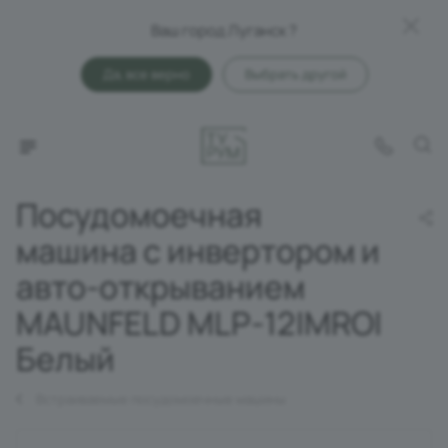
Ваш город Луганск ?
Да, все верно
Выбрать другой
Посудомоечная
машина c инвертором и
авто-открыванием
MAUNFELD MLP-12IMROI
Белый
Встраиваемые посудомоечные машины