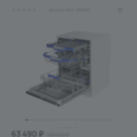
Артикул:
MLP-12IMROI
63 490
₽
103 490
₽