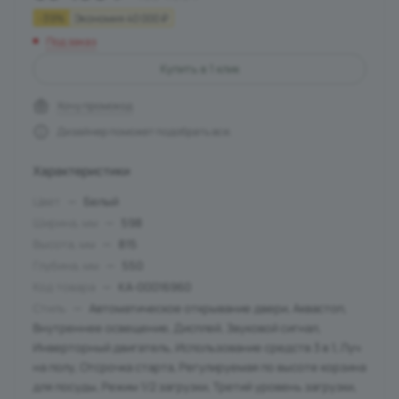
-
39
%
Экономия
40 000
₽
Под заказ
Купить в 1 клик
Хочу промокод
Дизайнер поможет подобрать все.
Характеристики
Цвет
—
Белый
Ширина, мм
—
598
Высота, мм
—
815
Глубина, мм
—
550
Код товара
—
КА-00016960
Стиль
—
Автоматическое открывание двери, Аквастоп,
Внутреннее освещение, Дисплей, Звуковой сигнал,
Инверторный двигатель, Использование средств 3 в 1, Луч
на полу, Отсрочка старта, Регулируемая по высоте корзина
для посуды, Режим 1/2 загрузки, Третий уровень загрузки,