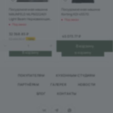
Посудомоечная машина
Посудомоечная машина
MAUNFELD MLP6022A01
Korting KDI 45570
Light Beam Нержавеющая
Под заказ
сталь
Под заказ
32 368.85
₽
45 073.77
₽
52 450.82
₽
-
38
%
В корзину
В корзину
В корзину
ПОКУПАТЕЛЯМ
КУХОННЫМ СТУДИЯМ
ПАРТНЁРАМ
ГАЛЕРЕЯ
НОВОСТИ
БЛОГ
КОНТАКТЫ