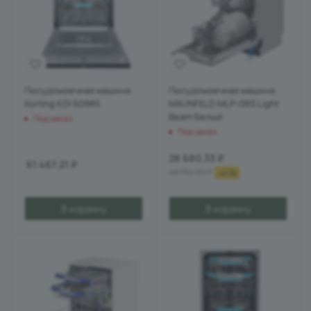
Посудомоечная машина
Посудомоечная машина
Korting KDI 60985
MAUNFELD MLP-08S Light
Beam Белый
Под заказ
Под заказ
28 680.33
₽
61 467.21
₽
48 762.30
₽
-
41
%
В корзину
В корзину