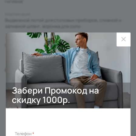
гигиена"
Комплектация
Выдвижной лотой для столовых приборов, сливной и
заливной шланг, воронка для соли
Тип установки/монтажа
Встраиваемая
С этим товаром покупают
Забери Промокод на
скидку 1000р.
Телефон
*