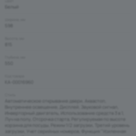
Цвет
Белый
Ширина, мм
598
Высота, мм
815
Глубина, мм
550
Код товара
КА-00016960
Стиль
Автоматическое открывание двери, Аквастоп,
Внутреннее освещение, Дисплей, Звуковой сигнал,
Инверторный двигатель, Использование средств 3 в 1,
Луч на полу, Отсрочка старта, Регулируемая по высоте
корзина для посуды, Режим 1/2 загрузки, Третий уровень
загрузки, Учет серийных номеров, Функция "Усиленная