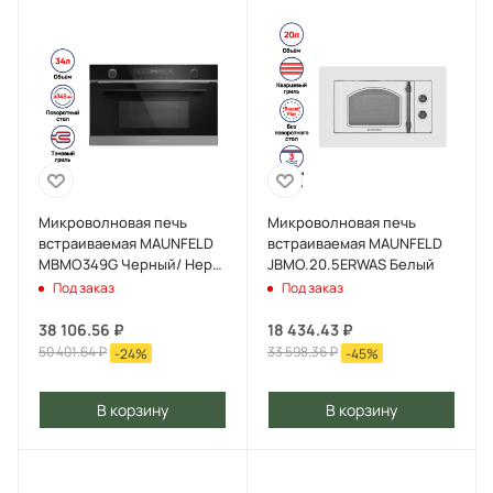
Микроволновая печь
Микроволновая печь
встраиваемая MAUNFELD
встраиваемая MAUNFELD
MBMO349G Черный/ Нерж.
JBMO.20.5ERWAS Белый
сталь
Под заказ
Под заказ
38 106.56
₽
18 434.43
₽
50 401.64
₽
33 598.36
₽
-
24
%
-
45
%
В корзину
В корзину