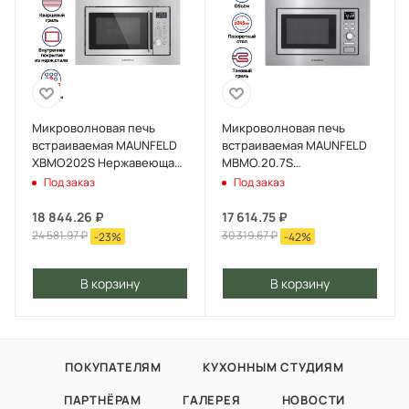
Микроволновая печь
Микроволновая печь
встраиваемая MAUNFELD
встраиваемая MAUNFELD
XBMO202S Нержавеющая
MBMO.20.7S
сталь
Нержавеющая сталь
Под заказ
Под заказ
18 844.26
₽
17 614.75
₽
24 581.97
₽
30 319.67
₽
-
23
%
-
42
%
В корзину
В корзину
ПОКУПАТЕЛЯМ
КУХОННЫМ СТУДИЯМ
ПАРТНЁРАМ
ГАЛЕРЕЯ
НОВОСТИ