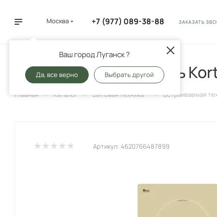
+7 (977) 089-38-88
Москва
ЗАКАЗАТЬ ЗВ
Ваш город Луганск ?
Варочная поверхность Kort
Да, все верно
Выбрать другой
—
—
—
Главная
Каталог
Бытовая техника
Встраиваемая те
Артикул:
4620766487899