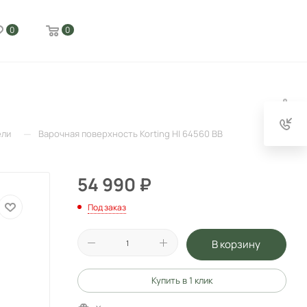
0
0
—
ели
Варочная поверхность Korting HI 64560 BB
54 990
₽
Под заказ
В корзину
Купить в 1 клик