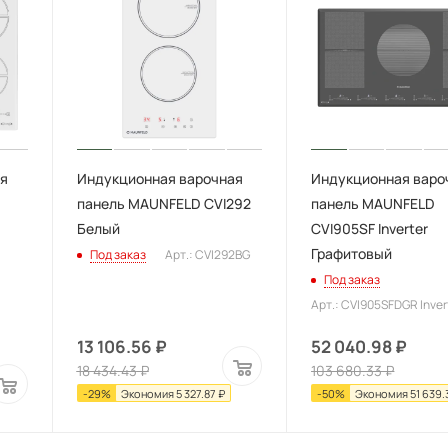
я
Индукционная варочная
Индукционная варо
панель MAUNFELD CVI292
панель MAUNFELD
Белый
CVI905SF Inverter
Графитовый
Под заказ
Арт.: CVI292BG
Под заказ
Арт.: CVI905SFDGR Inver
13 106.56
₽
52 040.98
₽
18 434.43
₽
103 680.33
₽
-
29
%
Экономия
5 327.87
₽
-
50
%
Экономия
51 639.