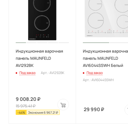
Индукционная варочная
Индукционная варочна
панель MAUNFELD
панель MAUNFELD
AVI292BK
AVI6044SSWH Белый
Под заказ
Арт.: AVI292BK
Под заказ
Арт.: AVI6044SSWH
9 008.20
₽
15 975.41
₽
29 990
₽
-
44
%
Экономия
6 967.21
₽