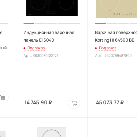
я
Индукционная варочная
Варочная поверхно
панель EI 6040
Korting HI 64560 BB
елый
Под заказ
Под заказ
Арт.: 3830079122177
Арт.: 4620766487899
14 745.90
₽
45 073.77
₽