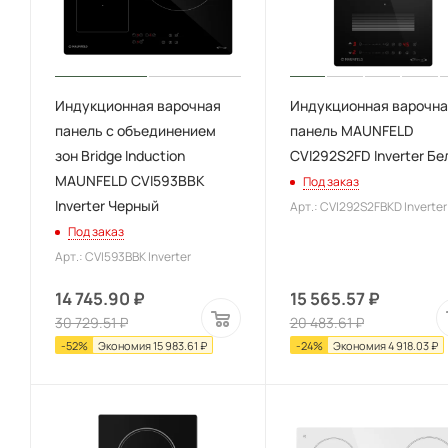
Индукционная варочная
Индукционная варочна
панель с объединением
панель MAUNFELD
зон Bridge Induction
CVI292S2FD Inverter Б
MAUNFELD CVI593BBK
Под заказ
Inverter Черный
Арт.: CVI292S2FBKD Inverter
Под заказ
Арт.: CVI593BBK Inverter
14 745.90
₽
15 565.57
₽
30 729.51
₽
20 483.61
₽
-
52
%
Экономия
15 983.61
₽
-
24
%
Экономия
4 918.03
₽