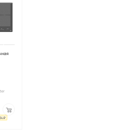
чная
ter
34
₽