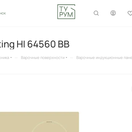
ОНОК
ing HI 64560 BB
—
—
хника
Варочные поверхности
Варочные индукционные пан