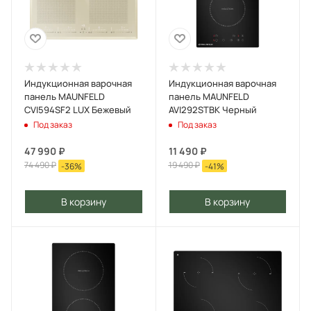
Индукционная варочная
Индукционная варочная
панель MAUNFELD
панель MAUNFELD
CVI594SF2 LUX Бежевый
AVI292STBK Черный
Под заказ
Под заказ
47 990
₽
11 490
₽
74 490
₽
19 490
₽
-
36
%
-
41
%
В корзину
В корзину