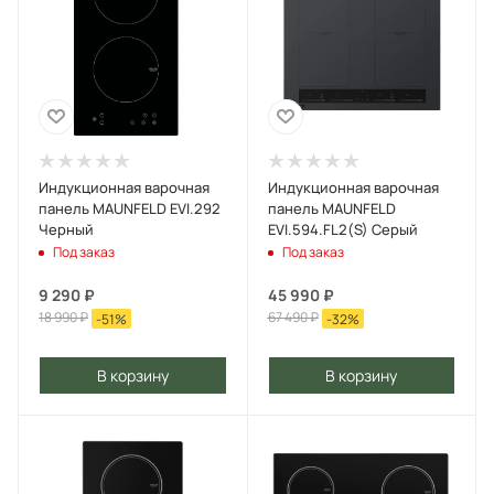
Индукционная варочная
Индукционная варочная
панель MAUNFELD EVI.292
панель MAUNFELD
Черный
EVI.594.FL2(S) Серый
Под заказ
Под заказ
9 290
₽
45 990
₽
18 990
₽
67 490
₽
-
51
%
-
32
%
В корзину
В корзину