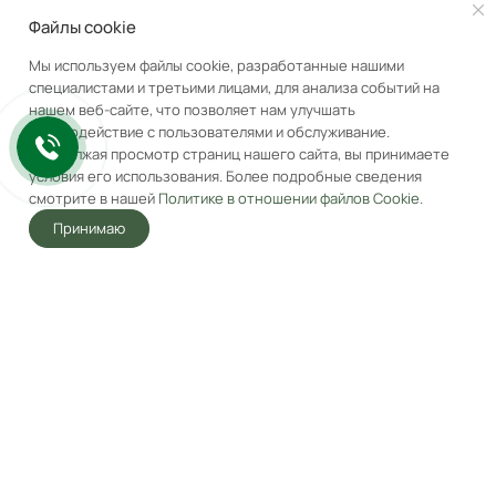
Файлы cookie
Мы используем файлы cookie, разработанные нашими
специалистами и третьими лицами, для анализа событий на
нашем веб-сайте, что позволяет нам улучшать
Индукционная варочная
Индукционная варочная
взаимодействие с пользователями и обслуживание.
панель с Flex Zone и
панель с двумя Flex Zone
Продолжая просмотр страниц нашего сайта, вы принимаете
Booster MAUNFELD
и Booster MAUNFELD
условия его использования. Более подробные сведения
CVI804SFBK Inverter
CVI905SFBK Inverter
Под заказ
Под заказ
смотрите в нашей
Политике в отношении файлов Cookie
.
Черный
Черный
40 990
₽
65 490
₽
Принимаю
62 490
₽
78 990
₽
-
34
%
-
17
%
Главная
Акции
Корзина
Избранные
Услуги
Кабинет
В корзину
В корзину