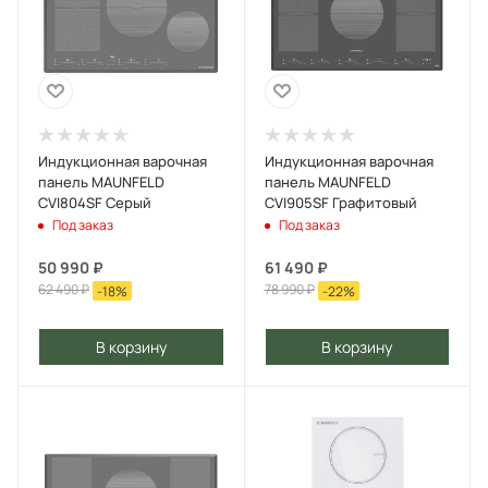
Индукционная варочная
Индукционная варочная
панель MAUNFELD
панель MAUNFELD
CVI804SF Серый
CVI905SF Графитовый
Под заказ
Под заказ
50 990
₽
61 490
₽
62 490
₽
78 990
₽
-
18
%
-
22
%
В корзину
В корзину