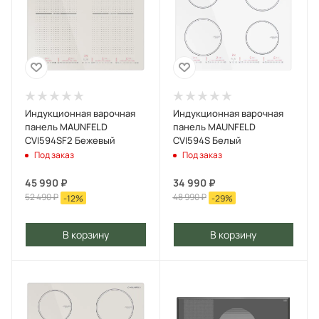
Индукционная варочная
Индукционная варочная
панель MAUNFELD
панель MAUNFELD
CVI594SF2 Бежевый
CVI594S Белый
Под заказ
Под заказ
45 990
₽
34 990
₽
52 490
₽
48 990
₽
-
12
%
-
29
%
В корзину
В корзину