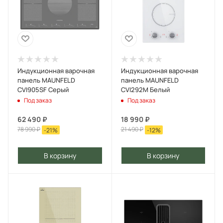
Индукционная варочная
Индукционная варочная
панель MAUNFELD
панель MAUNFELD
CVI905SF Серый
CVI292M Белый
Под заказ
Под заказ
62 490
₽
18 990
₽
78 990
₽
21 490
₽
-
21
%
-
12
%
В корзину
В корзину