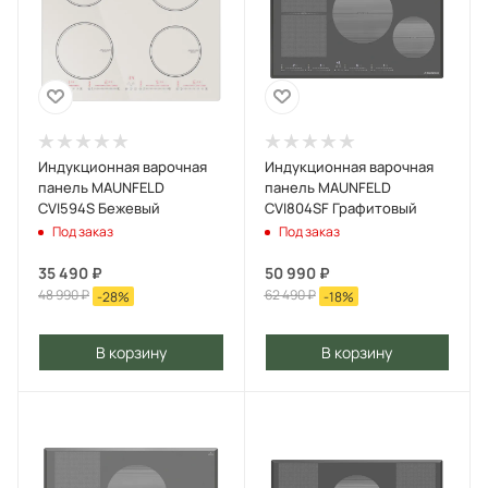
Индукционная варочная
Индукционная варочная
панель MAUNFELD
панель MAUNFELD
CVI594S Бежевый
CVI804SF Графитовый
Под заказ
Под заказ
35 490
₽
50 990
₽
48 990
₽
62 490
₽
-
28
%
-
18
%
В корзину
В корзину