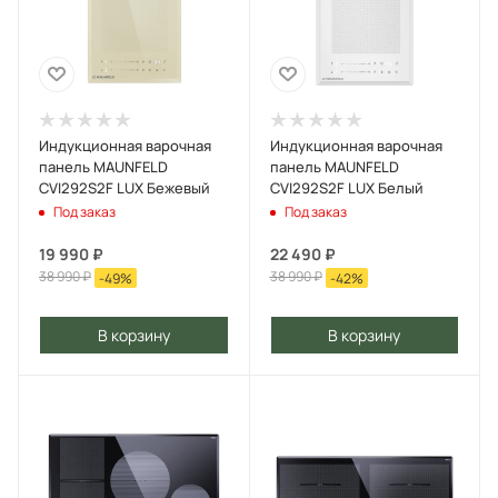
Индукционная варочная
Индукционная варочная
панель MAUNFELD
панель MAUNFELD
CVI292S2F LUX Бежевый
CVI292S2F LUX Белый
Под заказ
Под заказ
19 990
₽
22 490
₽
38 990
₽
38 990
₽
-
49
%
-
42
%
В корзину
В корзину