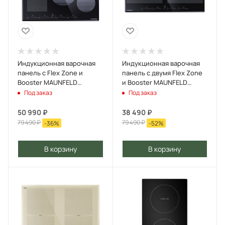
Индукционная варочная
Индукционная варочная
панель с Flex Zone и
панель с двумя Flex Zone
Booster MAUNFELD
и Booster MAUNFELD
CVI804SFBK LUX Черный
CVI904SFLBK LUX Черный
Под заказ
Под заказ
50 990
₽
38 490
₽
79 490
₽
79 490
₽
-
36
%
-
52
%
В корзину
В корзину