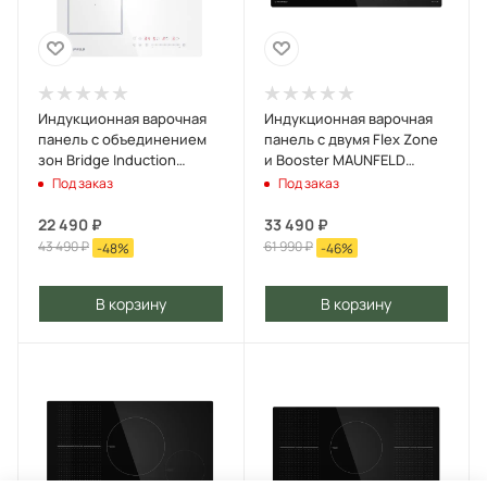
Индукционная варочная
Индукционная варочная
панель с объединением
панель с двумя Flex Zone
зон Bridge Induction
и Booster MAUNFELD
MAUNFELD CVI453SBWH
CVI904SFLBK Inverter
Под заказ
Под заказ
Inverter Белый
Черный
22 490
₽
33 490
₽
43 490
₽
61 990
₽
-
48
%
-
46
%
В корзину
В корзину