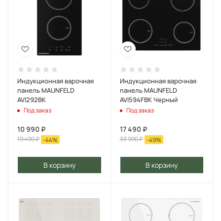
Индукционная варочная
Индукционная варочная
панель MAUNFELD
панель MAUNFELD
AVI292BK
AVI594FBK Черный
Под заказ
Под заказ
10 990
₽
17 490
₽
19 490
₽
33 990
₽
-
44
%
-
49
%
В корзину
В корзину