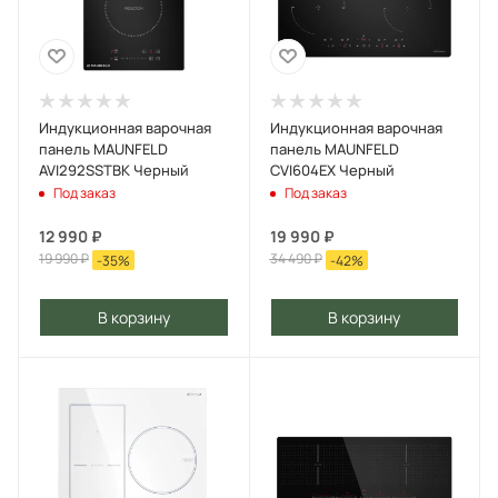
Индукционная варочная
Индукционная варочная
панель MAUNFELD
панель MAUNFELD
AVI292SSTBK Черный
CVI604EX Черный
Под заказ
Под заказ
12 990
₽
19 990
₽
19 990
₽
34 490
₽
-
35
%
-
42
%
В корзину
В корзину