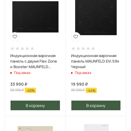
Индукционная варочная
Индукционная варочная
панель с двумя Flex Zone
панель MAUNFELD EVI.594
и Booster MAUNFELD
Черный
EVI.775-FL2-BK Черный
Под заказ
Под заказ
33 990
₽
19 990
₽
56 990
₽
35 990
₽
-
40
%
-
44
%
В корзину
В корзину