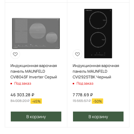
Индукционная варочная
Индукционная варочная
панель MAUNFELD
панель MAUNFELD
CVI804SF Inverter Серый
CVI292STBK Черный
Под заказ
Под заказ
46 303.28
₽
7 778.69
₽
84 008.20
₽
15 565.57
₽
-
45
%
-
50
%
В корзину
В корзину