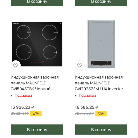
В корзину
В корзину
Индукционная варочная
Индукционная варочная
панель MAUNFELD
панель MAUNFELD
CVI594STBK Черный
CVI292S2FM LUX Inverter
Под заказ
Под заказ
13 926.23
₽
16 385.25
₽
26 221.31
₽
32 778.69
₽
-
47
%
-
50
%
В корзину
В корзину