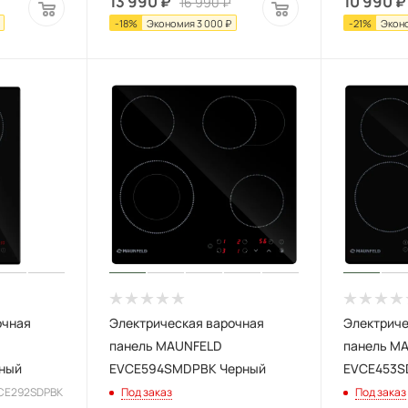
13 990
₽
10 990
₽
16 990
₽
-
18
%
Экономия
3 000
₽
-
21
%
Экон
очная
Электрическая варочная
Электриче
панель MAUNFELD
панель M
ный
EVCE594SMDPBK Черный
EVCE453S
VCE292SDPBK
Под заказ
Под заказ