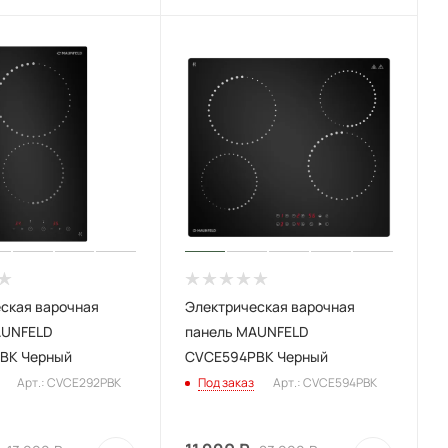
ская варочная
Электрическая варочная
AUNFELD
панель MAUNFELD
BK Черный
CVCE594PBK Черный
Арт.: CVCE292PBK
Под заказ
Арт.: CVCE594PBK