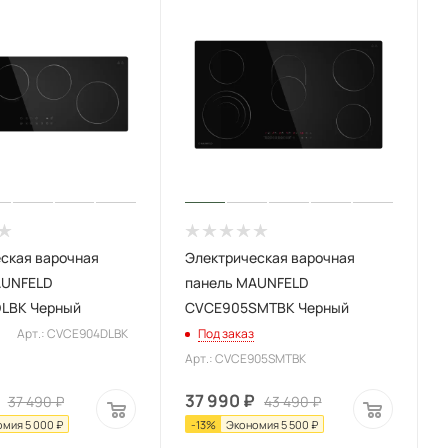
ская варочная
Электрическая варочная
AUNFELD
панель MAUNFELD
LBK Черный
CVCE905SMTBK Черный
Арт.: CVCE904DLBK
Под заказ
Арт.: CVCE905SMTBK
37 990
₽
37 490
₽
43 490
₽
омия
5 000
₽
-
13
%
Экономия
5 500
₽