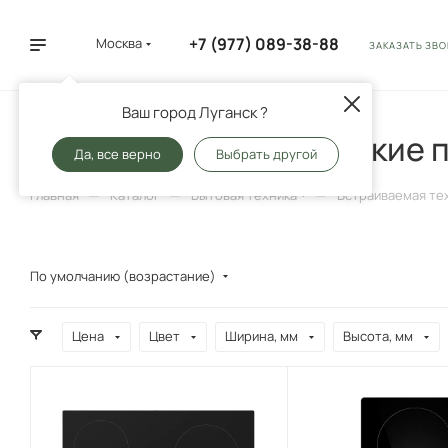
+7 (977) 089-38-88
Москва
ЗАКАЗАТЬ ЗВ
Ваш город Луганск ?
Варочные электрические 
Да, все верно
Выбрать другой
—
—
—
Главная
Каталог
Бытовая техника
Встраиваемая те
По умолчанию (возрастание)
Цена
Цвет
Ширина, мм
Высота, мм