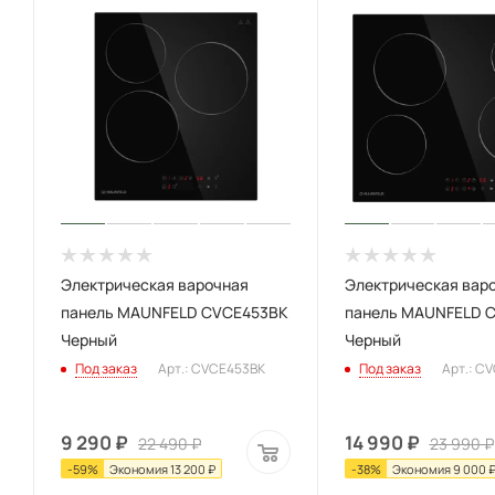
Электрическая варочная
Электрическая вар
панель MAUNFELD CVCE453BK
панель MAUNFELD 
Черный
Черный
Под заказ
Арт.: CVCE453BK
Под заказ
Арт.: C
9 290
₽
14 990
₽
22 490
₽
23 990
₽
-
59
%
Экономия
13 200
₽
-
38
%
Экономия
9 000