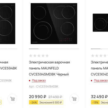
очная
Электрическая варочная
Электриче
CVCE594BK
панель MAUNFELD
панель M
CVCE594SMDBK Черный
CVCE904D
VCE594BK
Под заказ
Под заказ
Арт.: CVCE594SMDBK
20 990
₽
32 490
₽
27 490
₽
₽
-
24
%
Экономия
6 500
₽
-
13
%
Экон