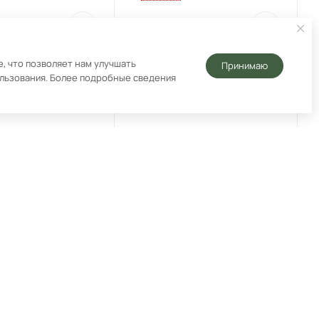
8 490
₽
, что позволяет нам улучшать
Принимаю
ользования. Более подробные сведения
поверхность Korting
Варочная поверхность Korting
B
HK 43051 B
Арт.: 4620766487868
Под заказ
Арт.: 4607934310418