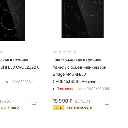
ская варочная
Электрическая варочная
AUNFELD CVCE292BK
панель с объединением зон
Bridge MAUNFELD
CVCE453BDBK Черный
Арт.: CVCE292BK
Под заказ
Арт.: CVCE453BDBK
19 990
₽
14 490
₽
28 490
₽
омия
6 200
₽
-
30
%
Экономия
8 500
₽