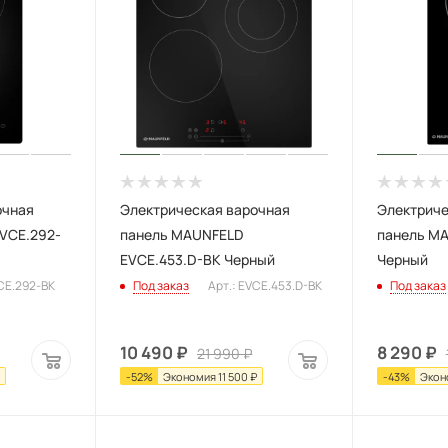
очная
Электрическая варочная
Электриче
VCE.292-
панель MAUNFELD
панель M
EVCE.453.D-BK Черный
Черный
VCE.292-BK
Под заказ
Арт.: EVCE.453.D-BK
Под заказ
10 490
₽
8 290
₽
21 990
₽
-
52
%
Экономия
11 500
₽
-
43
%
Экон