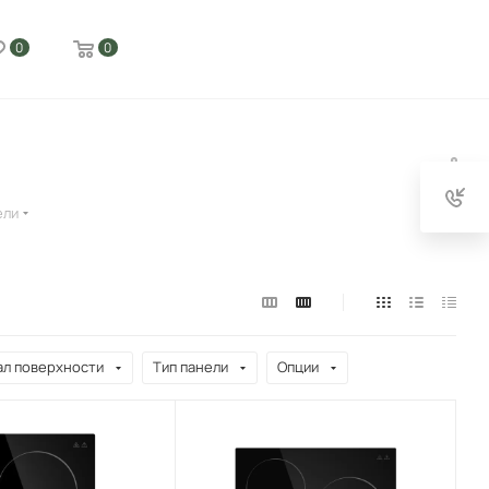
0
0
ели
л поверхности
Тип панели
Опции