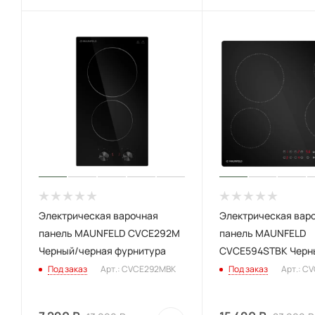
Электрическая варочная
Электрическая вар
панель MAUNFELD CVCE292M
панель MAUNFELD
Черный/черная фурнитура
CVCE594STBK Черн
Под заказ
Арт.: CVCE292MBK
Под заказ
Арт.: C