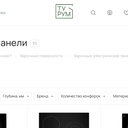
ОНОК
панели
55
—
—
хника
Варочные поверхности
Варочные электрические пан
Глубина, мм
Бренд
Количество конфорок
Материа