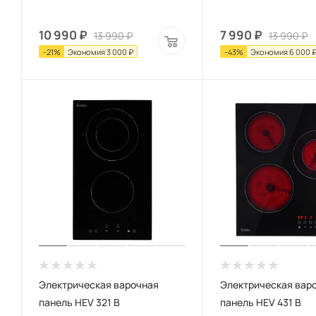
10 990
₽
7 990
₽
13 990
₽
13 990
₽
-
21
%
Экономия
3 000
₽
-
43
%
Экономия
6 000
Электрическая варочная
Электрическая вар
панель HEV 321 B
панель HEV 431 B