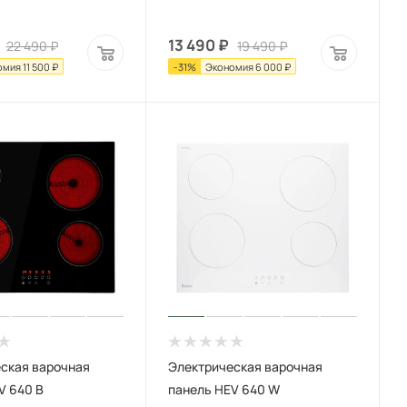
13 490
₽
22 490
₽
19 490
₽
омия
11 500
₽
-
31
%
Экономия
6 000
₽
ская варочная
Электрическая варочная
V 640 B
панель HEV 640 W