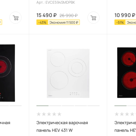
Арт.: EVCE594SMDPBK
15 490
₽
10 990
₽
26 990
₽
₽
-
43
%
Экономия
11 500
₽
-
51
%
Экон
очная
Электрическая варочная
Электриче
панель HEV 431 W
панель HE