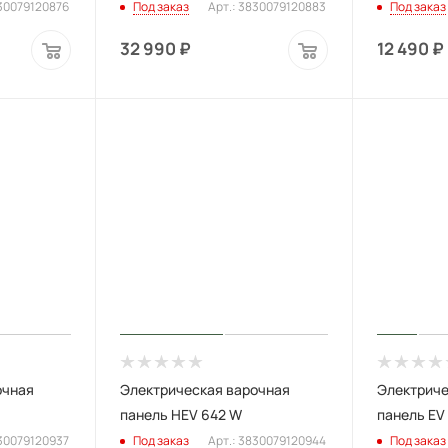
830079120876
Под заказ
Арт.: 3830079120883
Под заказ
32 990
₽
12 490
₽
очная
Электрическая варочная
Электриче
панель HEV 642 W
панель EV
830079120937
Под заказ
Арт.: 3830079120944
Под заказ