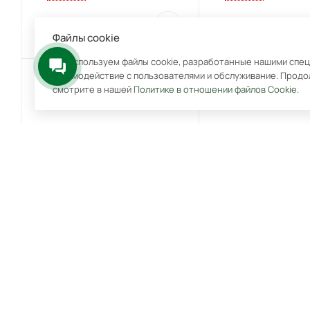
14 990
₽
16 990
₽
Файлы cookie
Мы используем файлы cookie, разработанные нашими специ
взаимодействие с пользователями и обслуживание. Продо
смотрите в нашей
Политике в отношении файлов Cookie
.
Электрическая варочная
Варочная поверхнос
панель EV 6040
HK 6351 B3
Под заказ
Арт.: 3830079122153
Под заказ
Арт.: 4