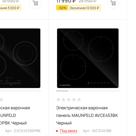
11 990
₽
13 990
₽
23 990
₽
омия
3 000
₽
-
50
%
Экономия
12 000
₽
ская варочная
Электрическая варочная
AUNFELD
панель MAUNFELD AVCE453BK
DPBK Черный
Черный
Арт.: EVCE453SDPBK
Под заказ
Арт.: AVCE453BK