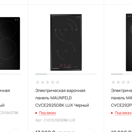
очная
Электрическая варочная
Электриче
панель MAUNFELD
панель M
ый
CVCE292SDBK LUX Черный
CVCE292P
VCE594STBK
Под заказ
Под заказ
Арт.: CVCE292SDBK LUX