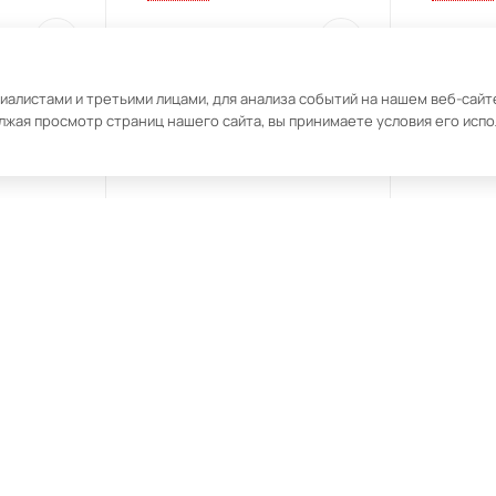
34 990
₽
7 990
₽
алистами и третьими лицами, для анализа событий на нашем веб-сайте
лжая просмотр страниц нашего сайта, вы принимаете условия его исп
ть Korting
Варочная поверхность Korting
Варочная 
HK 60003 B
HK 62550 
620766487844
Под заказ
Арт.: 4620766487851
Под заказ