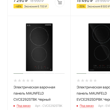
7 290
₽
15 490
₽
13 990
₽
23 990
₽
-
48
%
Экономия
6 700
₽
-
35
%
Экономия
8 500
₽
Электрическая варочная
Электрическая вар
панель MAUNFELD
панель MAUNFELD
CVCE292STBK Черный
EVCE292SDPBK Чер
Под заказ
Арт.: CVCE292STBK
Под заказ
Арт.: E