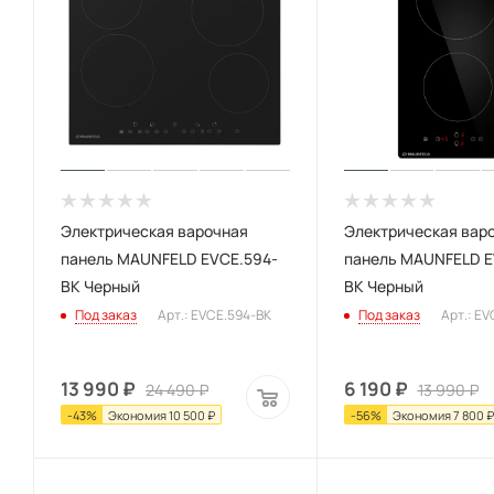
Электрическая варочная
Электрическая вар
панель MAUNFELD EVCE.594-
панель MAUNFELD E
BK Черный
BK Черный
Под заказ
Арт.: EVCE.594-BK
Под заказ
Арт.: E
13 990
₽
6 190
₽
24 490
₽
13 990
₽
-
43
%
Экономия
10 500
₽
-
56
%
Экономия
7 800
₽