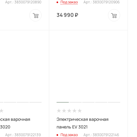
Арт.: 3830079120890
Под заказ
Арт.: 3830079120906
34 990
₽
ская варочная
Электрическая варочная
 3020
панель EV 3021
Арт.: 3830079122139
Под заказ
Арт.: 3830079122146