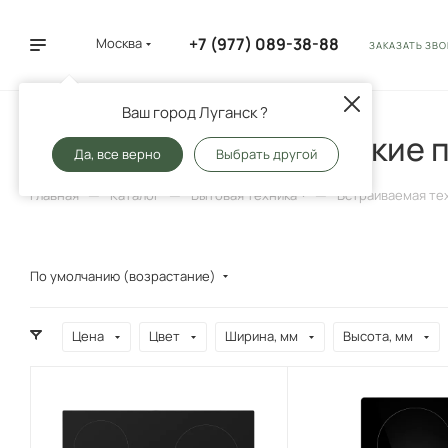
+7 (977) 089-38-88
Москва
ЗАКАЗАТЬ ЗВ
Ваш город Луганск ?
Варочные электрические 
Да, все верно
Выбрать другой
—
—
—
Главная
Каталог
Бытовая техника
Встраиваемая те
По умолчанию (возрастание)
Цена
Цвет
Ширина, мм
Высота, мм