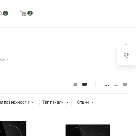
0
0
ели
л поверхности
Тип панели
Опции