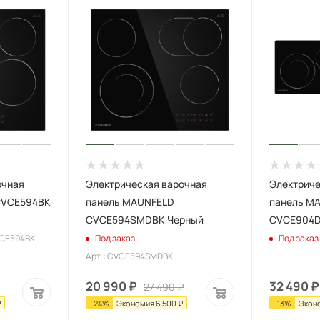
очная
Электрическая варочная
Электриче
CVCE594BK
панель MAUNFELD
панель M
CVCE594SMDBK Черный
CVCE904D
VCE594BK
Под заказ
Под заказ
Арт.: CVCE594SMDBK
20 990
₽
32 490
₽
27 490
₽
₽
-
24
%
Экономия
6 500
₽
-
13
%
Экон