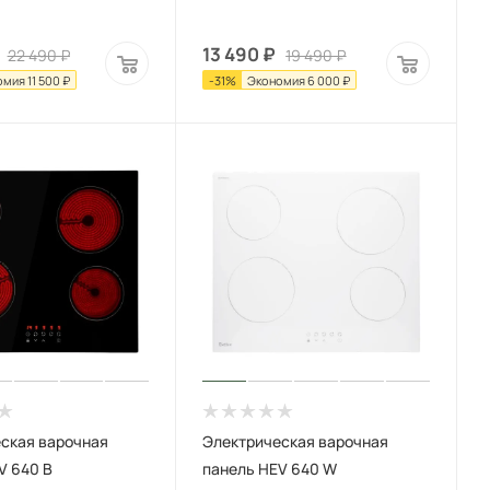
13 490
₽
22 490
₽
19 490
₽
омия
11 500
₽
-
31
%
Экономия
6 000
₽
ская варочная
Электрическая варочная
V 640 B
панель HEV 640 W