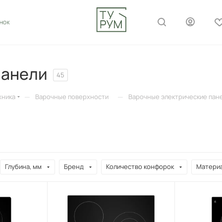
ОНОК
панели
45
—
—
хника
Варочные поверхности
Варочные электрические пан
Глубина, мм
Бренд
Количество конфорок
Материа