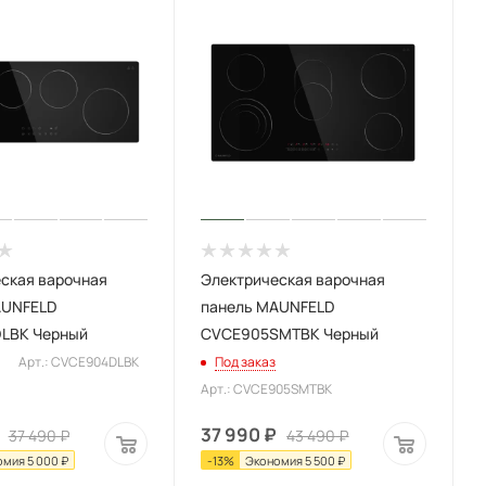
ская варочная
Электрическая варочная
AUNFELD
панель MAUNFELD
LBK Черный
CVCE905SMTBK Черный
Арт.: CVCE904DLBK
Под заказ
Арт.: CVCE905SMTBK
37 990
₽
37 490
₽
43 490
₽
омия
5 000
₽
-
13
%
Экономия
5 500
₽