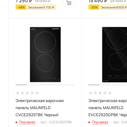
7 290
₽
15 490
₽
13 990
₽
23 990
₽
-
48
%
Экономия
6 700
₽
-
35
%
Экономия
8 500
₽
Электрическая варочная
Электрическая вар
панель MAUNFELD
панель MAUNFELD
CVCE292STBK Черный
EVCE292SDPBK Чер
Под заказ
Арт.: CVCE292STBK
Под заказ
Арт.: E