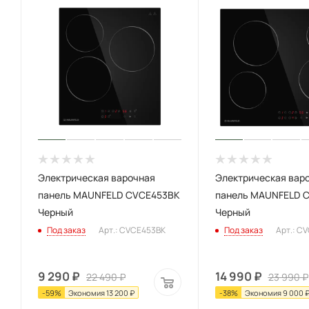
Электрическая варочная
Электрическая вар
панель MAUNFELD CVCE453BK
панель MAUNFELD 
Черный
Черный
Под заказ
Арт.: CVCE453BK
Под заказ
Арт.: C
9 290
₽
14 990
₽
22 490
₽
23 990
₽
-
59
%
Экономия
13 200
₽
-
38
%
Экономия
9 000