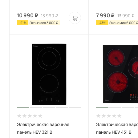
10 990
₽
7 990
₽
13 990
₽
13 990
₽
-
21
%
Экономия
3 000
₽
-
43
%
Экономия
6 000
Электрическая варочная
Электрическая вар
панель HEV 321 B
панель HEV 431 B