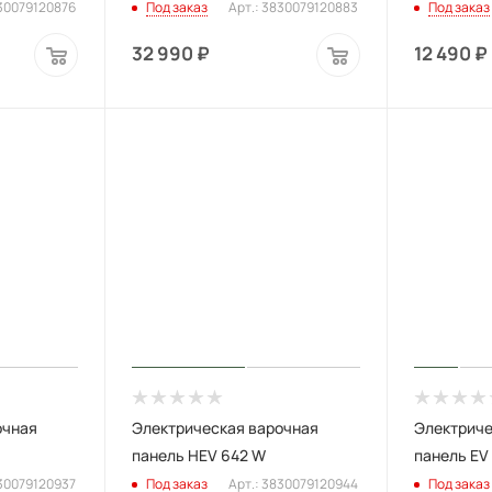
830079120876
Под заказ
Арт.: 3830079120883
Под заказ
32 990
₽
12 490
₽
очная
Электрическая варочная
Электриче
панель HEV 642 W
панель EV
830079120937
Под заказ
Арт.: 3830079120944
Под заказ