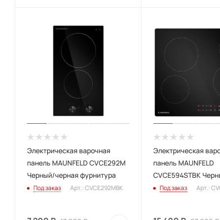
Электрическая варочная
Электрическая вар
панель MAUNFELD CVCE292M
панель MAUNFELD
Черный/черная фурнитура
CVCE594STBK Черн
Под заказ
Арт.: CVCE292MBK
Под заказ
Арт.: C