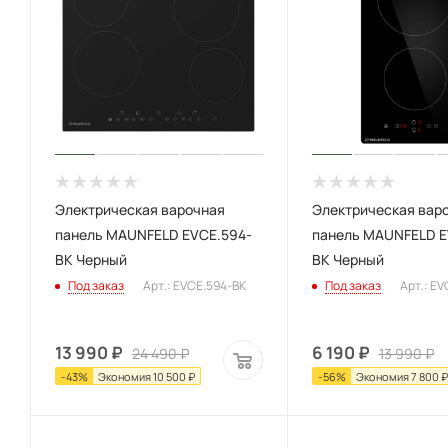
Электрическая варочная
Электрическая вар
панель MAUNFELD EVCE.594-
панель MAUNFELD E
BK Черный
BK Черный
Под заказ
Арт.: EVCE.594-BK
Под заказ
Арт.: E
13 990
₽
6 190
₽
24 490
₽
13 990
₽
-
43
%
Экономия
10 500
₽
-
56
%
Экономия
7 800
₽