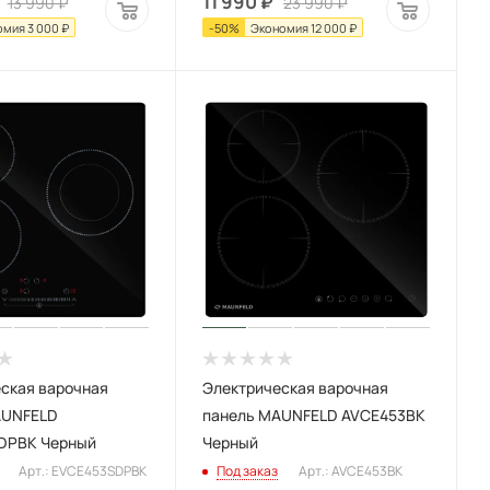
11 990
₽
13 990
₽
23 990
₽
омия
3 000
₽
-
50
%
Экономия
12 000
₽
ская варочная
Электрическая варочная
AUNFELD
панель MAUNFELD AVCE453BK
DPBK Черный
Черный
Арт.: EVCE453SDPBK
Под заказ
Арт.: AVCE453BK