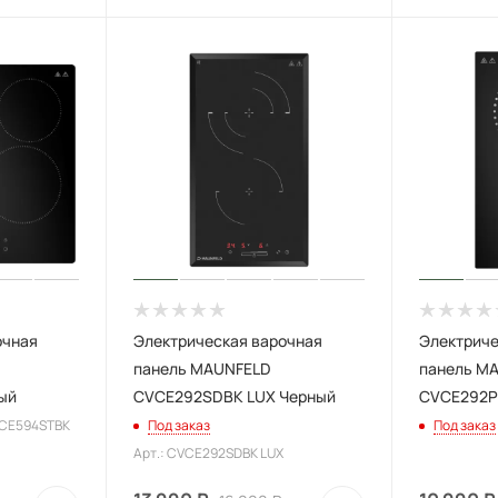
очная
Электрическая варочная
Электриче
панель MAUNFELD
панель M
ый
CVCE292SDBK LUX Черный
CVCE292P
VCE594STBK
Под заказ
Под заказ
Арт.: CVCE292SDBK LUX