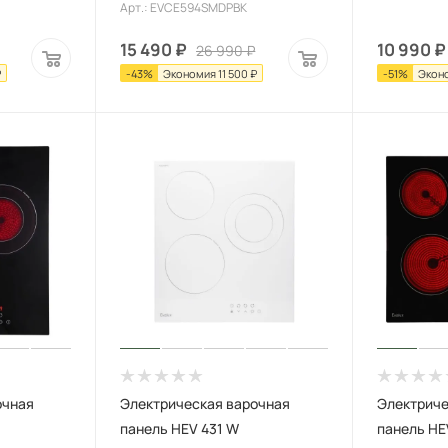
Арт.: EVCE594SMDPBK
15 490
₽
10 990
₽
26 990
₽
₽
-
43
%
Экономия
11 500
₽
-
51
%
Экон
очная
Электрическая варочная
Электриче
панель HEV 431 W
панель HE