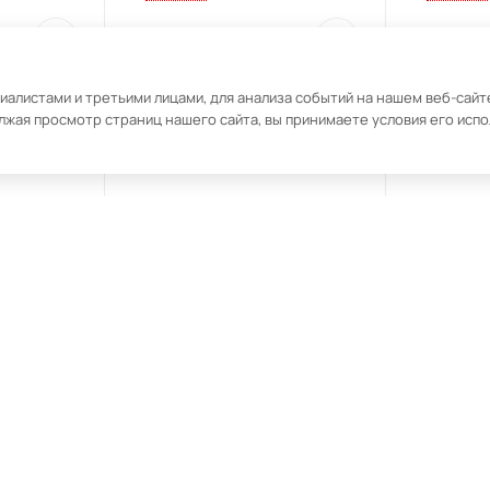
34 990
₽
7 990
₽
алистами и третьими лицами, для анализа событий на нашем веб-сайте
лжая просмотр страниц нашего сайта, вы принимаете условия его исп
ть Korting
Электрическая варочная
Электриче
панель MAUNFELD
панель M
AVCE3024SBK Черный
AVCE3023
607934310418