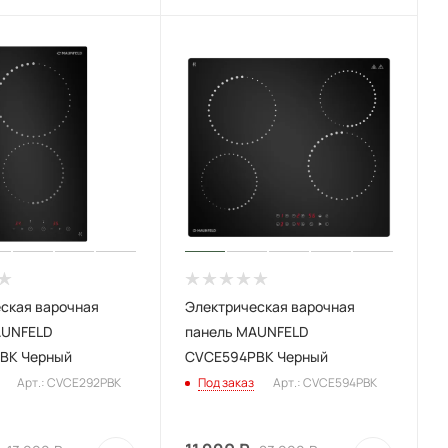
ская варочная
Электрическая варочная
AUNFELD
панель MAUNFELD
BK Черный
CVCE594PBK Черный
Арт.: CVCE292PBK
Под заказ
Арт.: CVCE594PBK