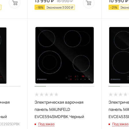
13 990
₽
10 990
₽
16 990
₽
-
18
%
Экономия
3 000
₽
-
21
%
Экон
очная
Электрическая варочная
Электриче
панель MAUNFELD
панель M
ный
EVCE594SMDPBK Черный
EVCE453S
VCE292SDPBK
Под заказ
Под заказ