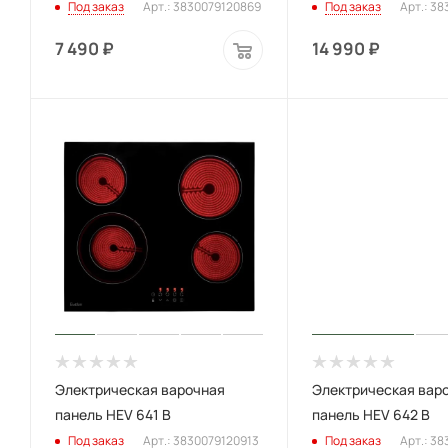
Под заказ
Арт.: 3830079120869
Под заказ
Арт.: 3
7 490
₽
14 990
₽
Электрическая варочная
Электрическая вар
панель HEV 641 B
панель HEV 642 B
Под заказ
Арт.: 3830079120913
Под заказ
Арт.: 3