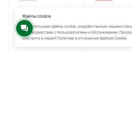
14 990
₽
16 990
₽
Файлы cookie
Мы используем файлы cookie, разработанные нашими специ
взаимодействие с пользователями и обслуживание. Продо
смотрите в нашей
Политике в отношении файлов Cookie
.
Электрическая варочная
Варочная поверхнос
панель EV 6040
HK 43051 B
Под заказ
Арт.: 3830079122153
Под заказ
Арт.: 4