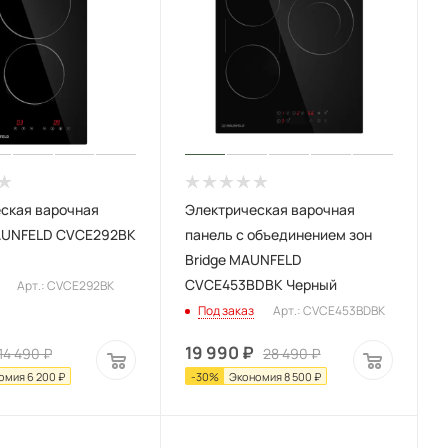
ская варочная
Электрическая варочная
AUNFELD CVCE292BK
панель с объединением зон
Bridge MAUNFELD
CVCE453BDBK Черный
Арт.: CVCE292BK
Под заказ
Арт.: CVCE453BDBK
19 990
₽
14 490
₽
28 490
₽
омия
6 200
₽
-
30
%
Экономия
8 500
₽