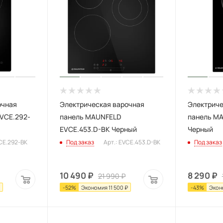
очная
Электрическая варочная
Электриче
VCE.292-
панель MAUNFELD
панель M
EVCE.453.D-BK Черный
Черный
VCE.292-BK
Под заказ
Арт.: EVCE.453.D-BK
Под заказ
10 490
₽
8 290
₽
21 990
₽
-
52
%
Экономия
11 500
₽
-
43
%
Экон