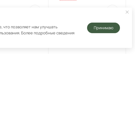
8 490
₽
, что позволяет нам улучшать
Принимаю
ользования. Более подробные сведения
ская варочная
Электрическая варочная
AUNFELD
панель MAUNFELD
BK Черный
AVCE3022DBK Черный