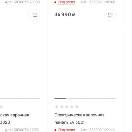
Арт.: 3830079120890
Под заказ
Арт.: 3830079120906
34 990
₽
ская варочная
Электрическая варочная
 3020
панель EV 3021
Арт.: 3830079122139
Под заказ
Арт.: 3830079122146