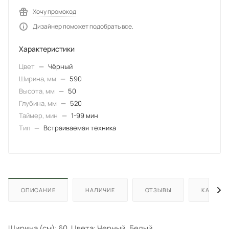
Хочу промокод
Дизайнер поможет подобрать все.
Характеристики
Цвет
—
Чёрный
Ширина, мм
—
590
Высота, мм
—
50
Глубина, мм
—
520
Таймер, мин
—
1-99 мин
Тип
—
Встраиваемая техника
ОПИСАНИЕ
НАЛИЧИЕ
ОТЗЫВЫ
КАК КУП
Ширина (см): 60, Цвета: Черный, Белый.