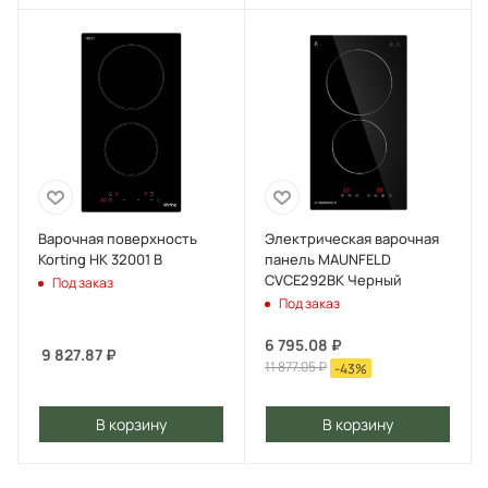
Варочная поверхность
Электрическая варочная
Korting HK 32001 B
панель MAUNFELD
CVCE292BK Черный
Под заказ
Под заказ
6 795.08
₽
9 827.87
₽
11 877.05
₽
-
43
%
В корзину
В корзину