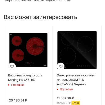
Вас может заинтересовать
Варочная поверхность
Электрическая варочная
Korting HK 6351 B3
панель MAUNFELD
AVCE453BK Черный
Под заказ
Под заказ
11 057.38
₽
20 483.61
₽
15 975.41
₽
-
31
%