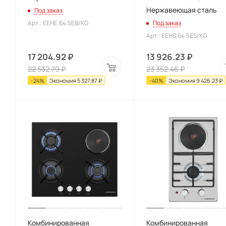
Нержавеющая сталь
Под заказ
Арт.: EEHE.64.5EB/KG
Под заказ
Арт.: EEHS.64.5ES/KG
17 204.92
₽
13 926.23
₽
22 532.79
₽
23 352.46
₽
-
24
%
Экономия
5 327.87
₽
-
40
%
Экономия
9 426.23
₽
Комбинированная
Комбинированная