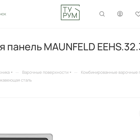
ОНОК
я панель MAUNFELD EEHS.32
—
—
хника
Варочные поверхности
Комбинированные варочные 
ржавеющая сталь