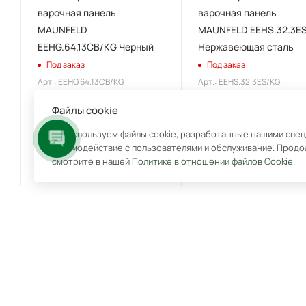
варочная панель
варочная панель
MAUNFELD
MAUNFELD EEHS.32.3E
EEHG.64.13CB/KG Черный
Нержавеющая сталь
Под заказ
Под заказ
Арт.: EEHG.64.13CB/KG
Арт.: EEHS.32.3ES/KG
Файлы cookie
20 483.61
₽
11 057.38
₽
Мы используем файлы cookie, разработанные нашими специ
27 450.82
₽
15 155.74
₽
взаимодействие с пользователями и обслуживание. Продо
-
25
%
Экономия
6 967.21
₽
-
27
%
Экономия
4 098.36
₽
смотрите в нашей
Политике в отношении файлов Cookie
.
ПОКУПАТЕЛЯМ
КУХОННЫМ СТУДИЯМ
ПАРТНЁР
ГАЛЕРЕЯ
НОВОСТИ
БЛОГ
КОНТАКТЫ