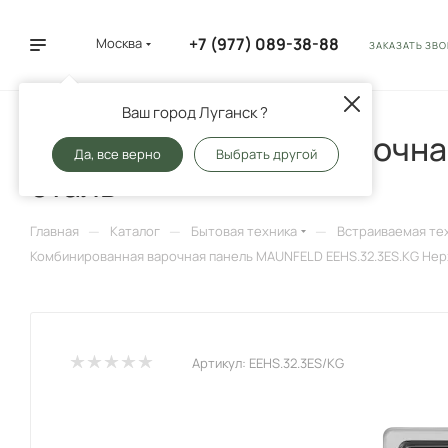
+7 (977) 089-38-88
Москва
ЗАКАЗАТЬ ЗВ
Ваш город Луганск ?
Комбинированная варочна
Да, все верно
Выбрать другой
сталь
—
—
—
Главная
Каталог
Бытовая техника
Встраиваемая те
Комбинированная варочная панель MAUNFELD EEHS.32.3ES.KG Не
Артикул:
EEHS.32.3ES/KG