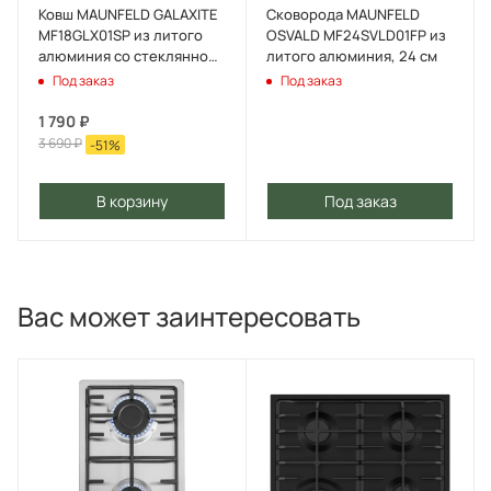
Ковш MAUNFELD GALAXITE
Сковорода MAUNFELD
MF18GLX01SP из литого
OSVALD MF24SVLD01FP из
алюминия со стеклянной
литого алюминия, 24 см
крышкой, 18 см, 1,6 л
Под заказ
Под заказ
1 790
₽
3 690
₽
-
51
%
В корзину
Под заказ
Вас может заинтересовать