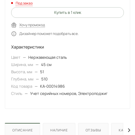
Под заказ
Купить в 1 клик
Хочу промокод
Дизайнер поможет подобрать все.
Характеристики
Цвет
—
Нержавеющая сталь
Ширина, мм
—
45 см
Высота, мм
—
51
Глубина, мм
—
510
Код товара
—
КА-00014986
Стиль
—
Учет серийных номеров, Электроподжиг
ОПИСАНИЕ
НАЛИЧИЕ
ОТЗЫВЫ
КАК КУП