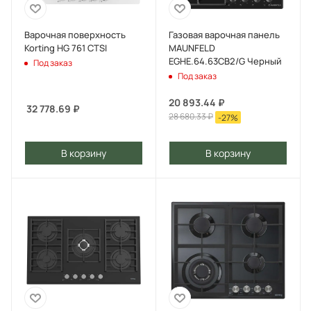
Варочная поверхность
Газовая варочная панель
Korting HG 761 CTSI
MAUNFELD
EGHE.64.63CB2/G Черный
Под заказ
Под заказ
20 893.44
₽
32 778.69
₽
28 680.33
₽
-
27
%
В корзину
В корзину