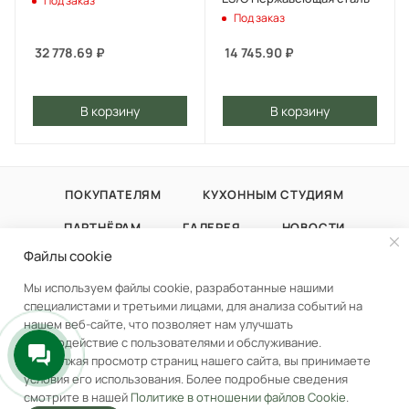
Под заказ
Под заказ
32 778.69
₽
14 745.90
₽
В корзину
В корзину
ПОКУПАТЕЛЯМ
КУХОННЫМ СТУДИЯМ
ПАРТНЁРАМ
ГАЛЕРЕЯ
НОВОСТИ
Файлы cookie
БЛОГ
КОНТАКТЫ
Мы используем файлы cookie, разработанные нашими
специалистами и третьими лицами, для анализа событий на
нашем веб-сайте, что позволяет нам улучшать
взаимодействие с пользователями и обслуживание.
Продолжая просмотр страниц нашего сайта, вы принимаете
+7 (977) 089-38-88
ЗАКАЗАТЬ ЗВОНОК
В корзину
условия его использования. Более подробные сведения
смотрите в нашей
Политике в отношении файлов Cookie
.