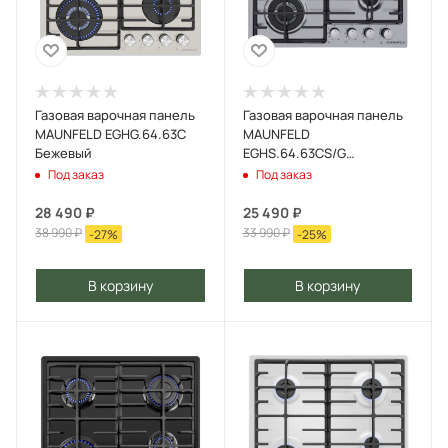
Газовая варочная панель
Газовая варочная панель
MAUNFELD EGHG.64.63C
MAUNFELD
Бежевый
EGHS.64.63CS/G
Нержавеющая сталь
Под заказ
Под заказ
28 490
₽
25 490
₽
38 990
₽
33 990
₽
-
27
%
-
25
%
В корзину
В корзину