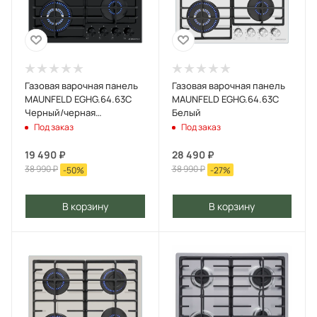
Газовая варочная панель
Газовая варочная панель
MAUNFELD EGHG.64.63C
MAUNFELD EGHG.64.63C
Черный/черная
Белый
фурнитура
Под заказ
Под заказ
19 490
₽
28 490
₽
38 990
₽
38 990
₽
-
50
%
-
27
%
В корзину
В корзину