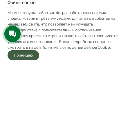
Файлы cookie
Мы используем файлы cookie, разработанные нашими
специалистами и третьими лицами, для анализа событий на
нашем веб-сайте, что позволяет нам улучшать
Газовая варочная панель
Газовая варочная панель
взаимодействие с пользователями и обслуживание.
MAUNFELD EGHG.32.63C
MAUNFELD EGHG.32.63C
Продолжая просмотр страниц нашего сайта, вы принимаете
Черный
Бежевый
условия его использования. Более подробные сведения
Под заказ
Под заказ
смотрите в нашей
Политике в отношении файлов Cookie
.
17 490
₽
17 990
₽
Принимаю
23 990
₽
23 990
₽
-
27
%
-
25
%
Главная
Акции
Корзина
Избранные
Услуги
Кабинет
В корзину
В корзину