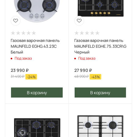
Газовая варочная панель
Газовая варочная панель
MAUNFELD EGHG.43.23C
MAUNFELD EGHE.75.33CR\G
Белый
Черный
Под заказ
Под заказ
23 990
₽
27 990
₽
31 490
₽
48 990
₽
-
24
%
-
43
%
В корзину
В корзину