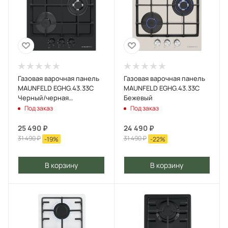
Газовая варочная панель
Газовая варочная панель
MAUNFELD EGHG.43.33C
MAUNFELD EGHG.43.33C
Черный/черная
Бежевый
фурнитура
Под заказ
Под заказ
25 490
₽
24 490
₽
31 490
₽
31 490
₽
-
19
%
-
22
%
В корзину
В корзину