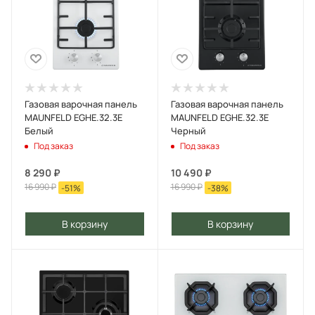
Газовая варочная панель
Газовая варочная панель
MAUNFELD EGHE.32.3E
MAUNFELD EGHE.32.3E
Белый
Черный
Под заказ
Под заказ
8 290
₽
10 490
₽
16 990
₽
16 990
₽
-
51
%
-
38
%
В корзину
В корзину