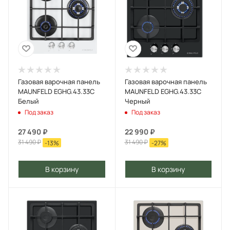
Газовая варочная панель
Газовая варочная панель
MAUNFELD EGHG.43.33C
MAUNFELD EGHG.43.33C
Белый
Черный
Под заказ
Под заказ
27 490
₽
22 990
₽
31 490
₽
31 490
₽
-
13
%
-
27
%
В корзину
В корзину