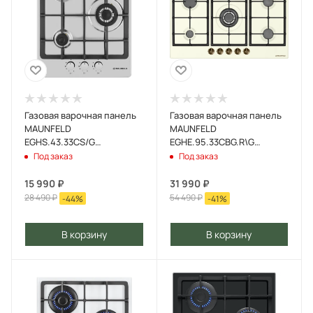
Газовая варочная панель
Газовая варочная панель
MAUNFELD
MAUNFELD
EGHS.43.33CS/G
EGHE.95.33CBG.R\G
Нержавеющая сталь
Бежевый
Под заказ
Под заказ
15 990
₽
31 990
₽
28 490
₽
54 490
₽
-
44
%
-
41
%
В корзину
В корзину