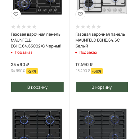
Газовая варочная панель
Газовая варочная панель
MAUNFELD
MAUNFELD EGHE.64.6C
EGHE.64.63CB2/G Черный
Белый
Под заказ
Под заказ
25 490
₽
17 490
₽
34 990
₽
28 490
₽
-
27
%
-
39
%
В корзину
В корзину