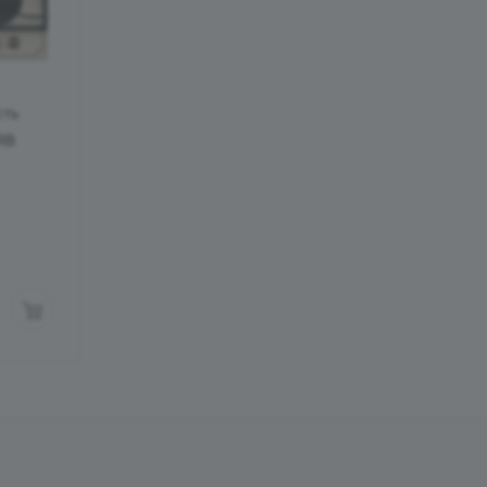
сть
RB