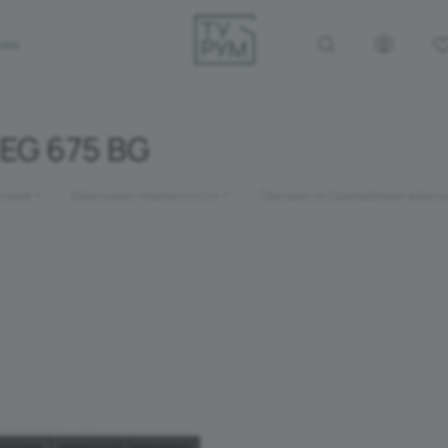
ОНОК
EG 675 BG
—
—
хника
Варочные поверхности
Газовые встраиваемые вароч