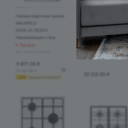
Газовая варочная панель
Варочная поверхность
MAUNFELD
Korting HGG 6805 CN
EGHS.43.73CS/G
Под заказ
Нержавеющая сталь
Арт.: 4620766489923
Под заказ
Арт.: EGHS.43.73CS/G
11 877.05
₽
22 122.95
₽
22 122.95
₽
-
46
%
Экономия
10 245.90
₽