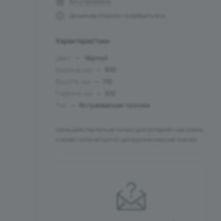
Хочу промокод
Дизайнер поможет подобрать все.
Характеристики
Цвет
—
Чёрный
Ширина, мм
—
600
Высота, мм
—
110
Глубина, мм
—
510
Тип
—
Встраиваемая техника
Цена действительна только для интернет-магазина
и может отличаться от цен в розничных магазинах