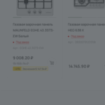
Газовая варочная панель
Газовая варочная пане
MAUNFELD EGHE.43.3STS-
HEG 638 X
EW Белый
Под заказ
Под заказ
Арт.: 3830079123358
Арт.: EGHE.43.3STS-EW
9 008.20
₽
15 155.74
₽
14 745.90
₽
-
41
%
Экономия
6 147.54
₽