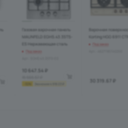
ль
Газовая варочная панель
Варочная поверхно
MAUNFELD EGHS.43.3STS-
Korting HGG 6911 CT
ES Нержавеющая сталь
Под заказ
Под заказ
Арт.: 4627195740250
Арт.: EGHS.43.3STS-ES
10 647.54
₽
15 565.57
₽
30 319.67
₽
-
32
%
Экономия
4 918.03
₽