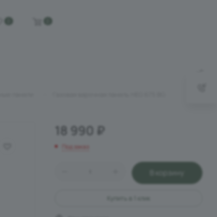
0
0
—
ные панели
Газовая варочная панель HEG 675 BG
18 990
₽
Под заказ
В корзину
Купить в 1 клик