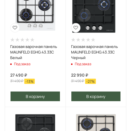
Газовая варочная панель
Газовая варочная панель
MAUNFELD EGHG.43.33C
MAUNFELD EGHG.43.33C
Белый
Черный
Под заказ
Под заказ
27 490
₽
22 990
₽
31 490
₽
31 490
₽
-
13
%
-
27
%
В корзину
В корзину