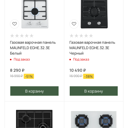
Газовая варочная панель
Газовая варочная панель
MAUNFELD EGHE.32.3E
MAUNFELD EGHE.32.3E
Белый
Черный
Под заказ
Под заказ
8 290
₽
10 490
₽
16 990
₽
16 990
₽
-
51
%
-
38
%
В корзину
В корзину