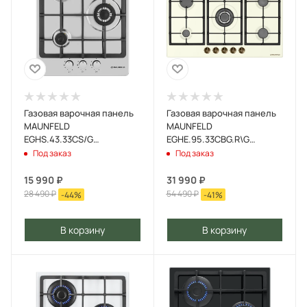
Газовая варочная панель
Газовая варочная панель
MAUNFELD
MAUNFELD
EGHS.43.33CS/G
EGHE.95.33CBG.R\G
Нержавеющая сталь
Бежевый
Под заказ
Под заказ
15 990
₽
31 990
₽
28 490
₽
54 490
₽
-
44
%
-
41
%
В корзину
В корзину