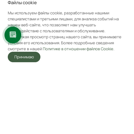
Файлы cookie
Мы используем файлы cookie, разработанные нашими
специалистами и третьими лицами, для анализа событий на
нашем веб-сайте, что позволяет нам улучшать
Газовая варочная панель
Газовая варочная панель
взаимодействие с пользователями и обслуживание.
MAUNFELD EGHG.32.63C
MAUNFELD EGHG.32.63C
Продолжая просмотр страниц нашего сайта, вы принимаете
Черный
Бежевый
условия его использования. Более подробные сведения
Под заказ
Под заказ
смотрите в нашей
Политике в отношении файлов Cookie
.
17 490
₽
17 990
₽
Принимаю
23 990
₽
23 990
₽
-
27
%
-
25
%
Главная
Акции
Корзина
Избранные
Услуги
Кабинет
В корзину
В корзину