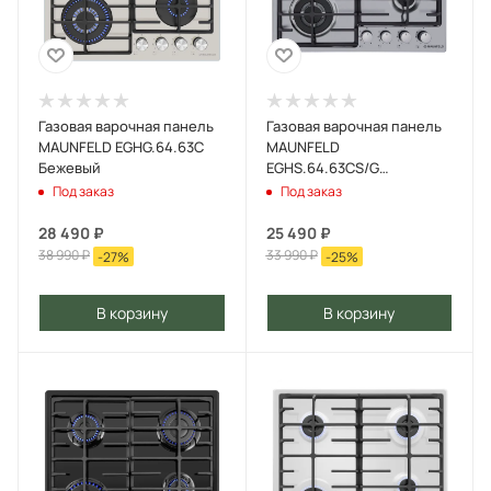
Газовая варочная панель
Газовая варочная панель
MAUNFELD EGHG.64.63C
MAUNFELD
Бежевый
EGHS.64.63CS/G
Нержавеющая сталь
Под заказ
Под заказ
28 490
₽
25 490
₽
38 990
₽
33 990
₽
-
27
%
-
25
%
В корзину
В корзину