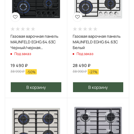
Газовая варочная панель
Газовая варочная панель
MAUNFELD EGHG.64.63C
MAUNFELD EGHG.64.63C
Черный/черная
Белый
фурнитура
Под заказ
Под заказ
19 490
₽
28 490
₽
38 990
₽
38 990
₽
-
50
%
-
27
%
В корзину
В корзину