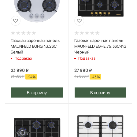
Газовая варочная панель
Газовая варочная панель
MAUNFELD EGHG.43.23C
MAUNFELD EGHE.75.33CR\G
Белый
Черный
Под заказ
Под заказ
23 990
₽
27 990
₽
31 490
₽
48 990
₽
-
24
%
-
43
%
В корзину
В корзину