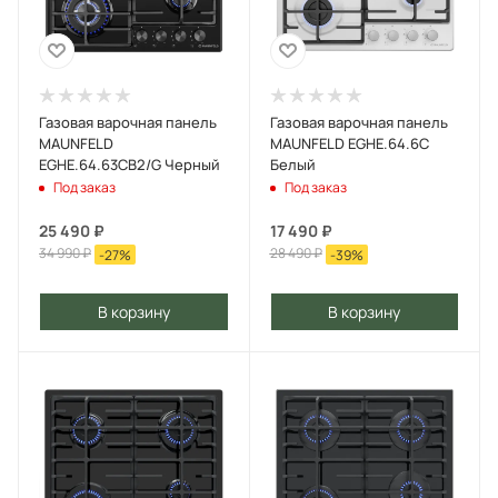
Газовая варочная панель
Газовая варочная панель
MAUNFELD
MAUNFELD EGHE.64.6C
EGHE.64.63CB2/G Черный
Белый
Под заказ
Под заказ
25 490
₽
17 490
₽
34 990
₽
28 490
₽
-
27
%
-
39
%
В корзину
В корзину