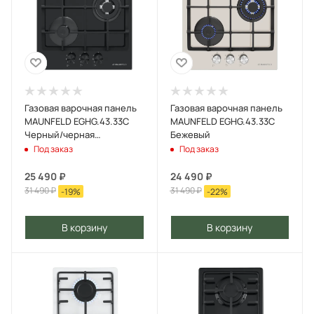
Газовая варочная панель
Газовая варочная панель
MAUNFELD EGHG.43.33C
MAUNFELD EGHG.43.33C
Черный/черная
Бежевый
фурнитура
Под заказ
Под заказ
25 490
₽
24 490
₽
31 490
₽
31 490
₽
-
19
%
-
22
%
В корзину
В корзину