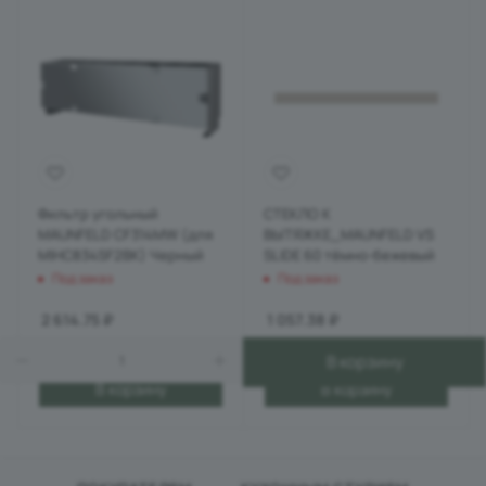
Фильтр угольный
СТЕКЛО К
MAUNFELD CF314MW (для
ВЫТЯЖКЕ_MAUNFELD VS
MIHC834SF2BK) Черный
SLIDE 60 тёмно-бежевый
Под заказ
Под заказ
2 614.75
₽
1 057.38
₽
В корзину
В корзину
В корзину