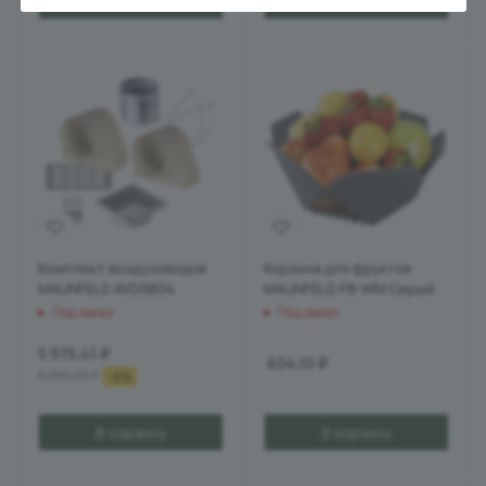
В корзину
В корзину
Комплект воздуховодов
Корзина для фруктов
MAUNFELD AVDS804
MAUNFELD FB-WM Серый
Под заказ
Под заказ
5 975.41
₽
604.10
₽
6 385.25
₽
-
6
%
В корзину
В корзину