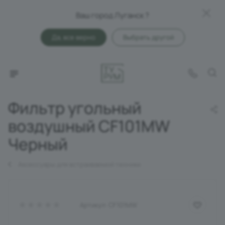
Ваш город Луганск ?
Да, все верно
Выбрать другой
Фильтр угольный
воздушный CF101MW
Черный
Аксессуары для встраиваемой техники
Артикул:
CF101MW