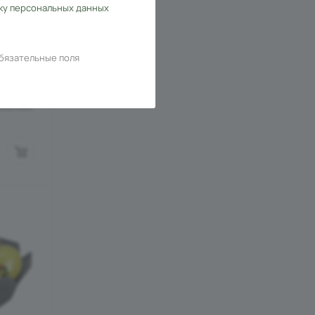
ку персональных данных
D VS
бязательные поля
жевый
lass Dark