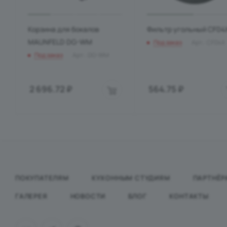
Корзина для бокалов
Фильтр угольный CF04
MAUNFELD DG-WM
Под заказ
Арт.: CF04X
Под заказ
Арт.: DG-WM
2 696.72
₽
564.75
₽
ПОКУПАТЕЛЯМ
КУХОННЫМ СТУДИЯМ
ПАРТНЁР
ГАЛЕРЕЯ
НОВОСТИ
БЛОГ
КОНТАКТЫ