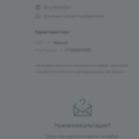
Хочу промокод
Дизайнер поможет подобрать все.
Характеристики
Цвет
—
Чёрный
Код товара
—
УТ000001200
Цена действительна только для интернет-магазина
и может отличаться от цен в розничных магазинах
Нужна консультация?
Наши специалисты ответят на любой