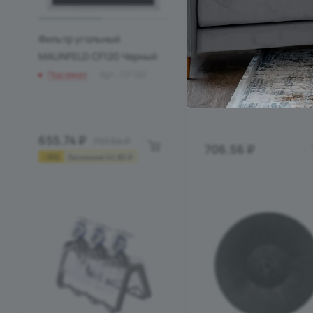
Фильтр угольный
Фильтр угольный
MAUNFELD CF120 Черный
MAUNFELD CF152(60)
Под заказ
Арт.: CF 120
Под заказ
Арт.: CF152
655.74
₽
797.54
₽
706.56
₽
-
18
%
Экономия
141.80
₽