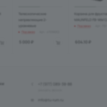
X
Телескопические
Корзина для фрукто
направляющие 2-
MAUNFELD FB-WM С
уровневые
Под заказ
Арт.: F
Под заказ
Арт.: 41599002
5 000
₽
604.10
₽
+7 (977) 089-38-88
АМ
ЗАКАЗАТЬ ЗВОНОК
info@tu-rum.ru