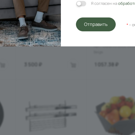
Я согласен на
обработ
Телескопические
СТЕКЛО К
Отправить
направляющие 1-
ВЫТЯЖКЕ_MAUNFEL
– о
*
уровневые
SLIDE 60 тёмно-бе
(60)
Под заказ
Арт.: 41599003
Под заказ
Арт.: Glass VS SLIDE 60 G
Beige
3 500
₽
1 057.38
₽