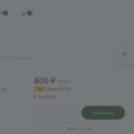
0
0
LD CF120 Черный
800
₽
973
₽
-
18
%
Экономия
173
₽
Под заказ
В корзину
Купить в 1 клик